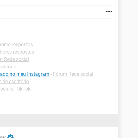
hores respostas
lhores respostas
m Rede social
critório
icado no meu Instagram
-
Fórum Rede social
e de escritório
ociais: TikTok
dari