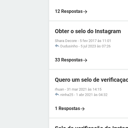
12 Respostas
Obter o selo do Instagram
Shara Decore
-
5 fev 2017 às 11:01
Dudusinho
-
5 jul 2023 às 07:26
33 Respostas
Quero um selo de verificaça
rhuan
-
31 mar 2021 às 14:15
ninha25
-
1 abr 2021 às 04:32
1 Respostas