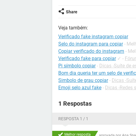
Share
Veja também:
Verificado fake instagram copiar
Selo do instagram para copiar
- Mel
Copiar verificado do instagram
- Me
Verificado fake para copiar
✓
-
Fóru
Pi símbolo copiar
-
Dicas -Suíte de es
Bom dia queria ter um selo de verif
Simbolo de grau copiar
-
Dicas -Suít
Emoji selo azul fake
-
Dicas -Redes s
1 Respostas
RESPOSTA 1 / 1
Melhor resposta
aprovada por
Ana Spa