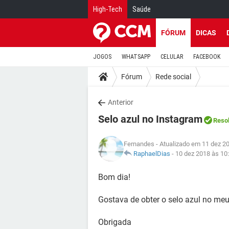
High-Tech
Saúde
FÓRUM
DICAS
JOGOS
WHATSAPP
CELULAR
FACEBOOK
Fórum
Rede social
Anterior
Selo azul no Instagram
Reso
Fernandes
- Atualizado em 11 dez 2
RaphaelDias
-
10 dez 2018 às 10
Bom dia!
Gostava de obter o selo azul no me
Obrigada