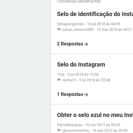
Conversas semelhantes
Selo de identificação do Ins
Ednayrangomes
-
18 jul 2018 às 04:09
junior_americo589
-
15 mar 2019 às 00:21
2 Respostas
Selo do Instagram
Tina
-
5 jul 2018 às 12:55
ninha25
-
5 jul 2018 às 20:48
1 Respostas
Obter o selo azul no meu In
Pamellaacacio
-
15 nov 2017 às 05:59
gersoonmartins
-
18 mai 2023 às 20:50