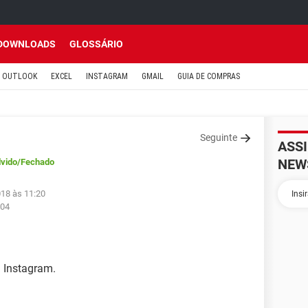
DOWNLOADS
GLOSSÁRIO
OUTLOOK
EXCEL
INSTAGRAM
GMAIL
GUIA DE COMPRAS
Seguinte
ASS
NEW
lvido
/Fechado
018 às 11:20
:04
u Instagram.