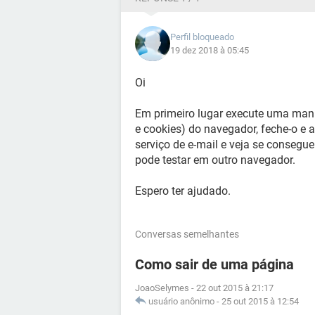
Perfil bloqueado
19 dez 2018 à 05:45
Oi
Em primeiro lugar execute uma manip
e cookies) do navegador, feche-o e 
serviço de e-mail e veja se conseg
pode testar em outro navegador.
Espero ter ajudado.
Conversas semelhantes
Como sair de uma página
JoaoSelymes
-
22 out 2015 à 21:17
usuário anônimo
-
25 out 2015 à 12:54