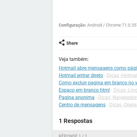
Configuração:
Android / Chrome 71.0.35
Share
Veja também:
Hotmail abre mensagens como pág
Hotmail entrar direto
-
Dicas -Hotmai
Como excluir pagina em branco no 
Espaço em branco html
-
Dicas -Li
Pagina anonima
-
Dicas -Navegador
Centro de mensagens
-
Dicas -Oper
1 Respostas
RÉPONSE 1 / 1