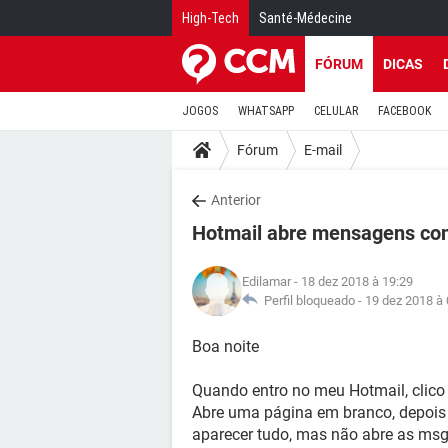
High-Tech
Santé-Médecine
FÓRUM
DICAS
JOGOS
WHATSAPP
CELULAR
FACEBOOK
Fórum
E-mail
Anterior
Hotmail abre mensagens co
Edilamar
- 18 dez 2018 à 19:29
Perfil bloqueado -
19 dez 2018 à 
Boa noite
Quando entro no meu Hotmail, clic
Abre uma página em branco, depois e
aparecer tudo, mas não abre as msg