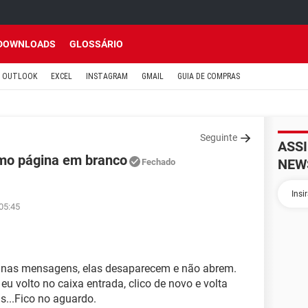
DOWNLOADS
GLOSSÁRIO
OUTLOOK
EXCEL
INSTAGRAM
GMAIL
GUIA DE COMPRAS
Seguinte
ASS
mo página em branco
NEW
Fechado
05:45
o nas mensagens, elas desaparecem e não abrem.
u volto no caixa entrada, clico de novo e volta
s...Fico no aguardo.