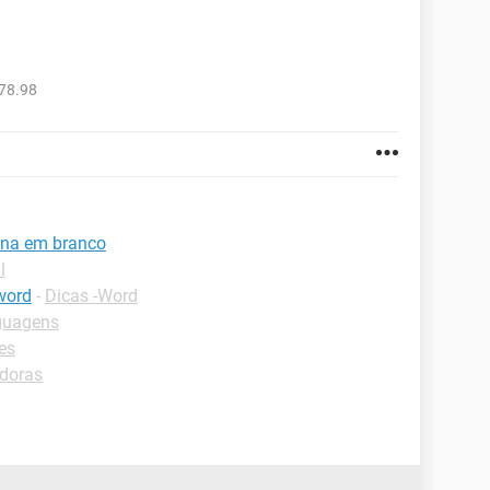
78.98
ina em branco
l
word
-
Dicas -Word
nguagens
es
adoras