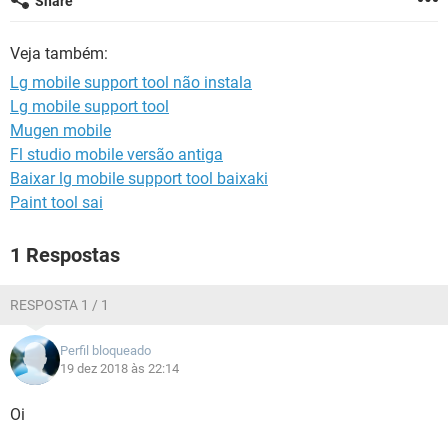
Share
GUIA DE COMPRAS
Veja também:
Lg mobile support tool não instala
Lg mobile support tool
Mugen mobile
Fl studio mobile versão antiga
Baixar lg mobile support tool baixaki
Paint tool sai
1 Respostas
RESPOSTA 1 / 1
Perfil bloqueado
19 dez 2018 às 22:14
Oi