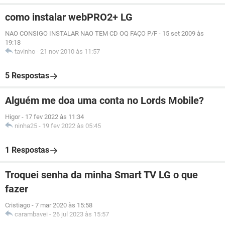
como instalar webPRO2+ LG
NAO CONSIGO INSTALAR NAO TEM CD OQ FAÇO P/F
-
15 set 2009 às
19:18
tavinho
-
21 nov 2010 às 11:57
5 Respostas
Alguém me doa uma conta no Lords Mobile?
Higor
-
17 fev 2022 às 11:34
ninha25
-
19 fev 2022 às 05:45
1 Respostas
Troquei senha da minha Smart TV LG o que
fazer
Cristiago
-
7 mar 2020 às 15:58
carambavei
-
26 jul 2023 às 15:57