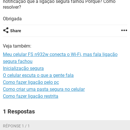
notificação que a ligação segura falhou Porque? Como
GUIA DE COMPRAS
resolver?
Obrigada
Share
Veja também:
Meu celular FS n932w conecta o Wi-Fi, mas fala ligação
segura fachou
Inicialização segura
O celular escuta o que a gente fala
Como fazer ligação pelo pc
Como criar uma pasta segura no celular
Como fazer ligação restrita
1 Respostas
RÉPONSE 1 / 1