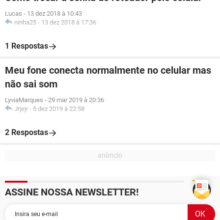
Lucas
-
13 dez 2018 à 10:43
ninha25
-
13 dez 2018 à 17:36
1 Respostas
Meu fone conecta normalmente no celular mas
não sai som
LyviaMarques
-
29 mar 2019 à 20:36
Jrjejr
-
5 dez 2019 à 22:58
2 Respostas
ASSINE NOSSA NEWSLETTER!