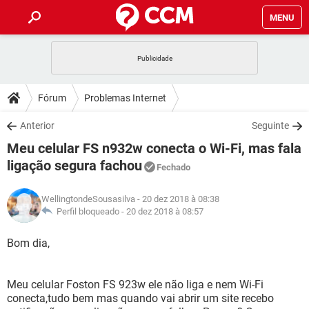
MENU
INÍCIO
JOGOS
WHATSAPP
DICAS
Fórum
Problemas Internet
CELULAR
FACEBOOK
JOGOS
WHATSAPP
DOWNLOADS
Anterior
Seguinte
OUTLOOK
EXCEL
CELULAR
FACEBOOK
Meu celular FS n932w conecta o Wi-Fi, mas fala
INSTAGRAM
JOGOS
GMAIL
WHATSAPP
FÓRUM
OUTLOOK
EXCEL
ligação segura fachou
Fechado
GUIA DE COMPRAS
CELULAR
FACEBOOK
INSTAGRAM
JOGOS
GMAIL
WHATSAPP
GLOSSÁRIO
OUTLOOK
EXCEL
WellingtondeSousasilva
- 20 dez 2018 à 08:38
GUIA DE COMPRAS
CELULAR
FACEBOOK
Perfil bloqueado -
20 dez 2018 à 08:57
INSTAGRAM
JOGOS
GMAIL
WHATSAPP
OUTLOOK
EXCEL
Bom dia,
GUIA DE COMPRAS
CELULAR
FACEBOOK
INSTAGRAM
GMAIL
OUTLOOK
EXCEL
GUIA DE COMPRAS
Meu celular Foston FS 923w ele não liga e nem Wi-Fi
INSTAGRAM
GMAIL
conecta,tudo bem mas quando vai abrir um site recebo