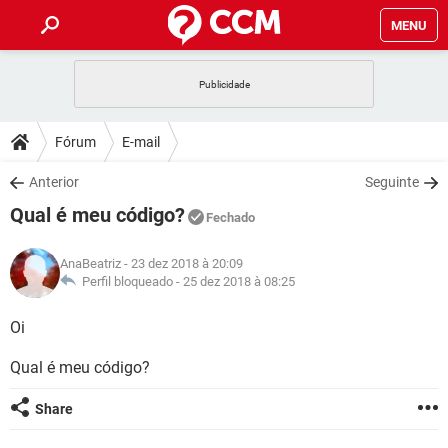
MENU
INÍCIO
JOGOS
WHATSAPP
DICAS
Fórum
E-mail
CELULAR
FACEBOOK
JOGOS
WHATSAPP
DOWNLOADS
Anterior
Seguinte
OUTLOOK
EXCEL
CELULAR
FACEBOOK
Qual é meu código?
INSTAGRAM
JOGOS
GMAIL
WHATSAPP
Fechado
FÓRUM
OUTLOOK
EXCEL
GUIA DE COMPRAS
CELULAR
FACEBOOK
AnaBeatriz
- 23 dez 2018 à 20:09
INSTAGRAM
JOGOS
GMAIL
WHATSAPP
GLOSSÁRIO
Perfil bloqueado -
25 dez 2018 à 08:25
OUTLOOK
EXCEL
GUIA DE COMPRAS
CELULAR
FACEBOOK
INSTAGRAM
JOGOS
GMAIL
WHATSAPP
Oi
OUTLOOK
EXCEL
GUIA DE COMPRAS
CELULAR
FACEBOOK
Qual é meu código?
INSTAGRAM
GMAIL
OUTLOOK
EXCEL
GUIA DE COMPRAS
Share
INSTAGRAM
GMAIL