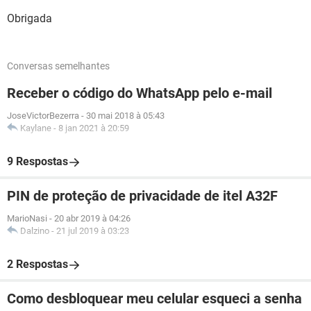
Obrigada
Conversas semelhantes
Receber o código do WhatsApp pelo e-mail
JoseVictorBezerra
-
30 mai 2018 à 05:43
Kaylane
-
8 jan 2021 à 20:59
9 Respostas
PIN de proteção de privacidade de itel A32F
MarioNasi
-
20 abr 2019 à 04:26
Dalzino
-
21 jul 2019 à 03:23
2 Respostas
Como desbloquear meu celular esqueci a senha