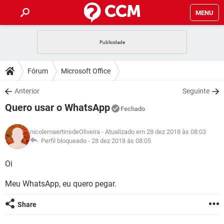
MENU
INÍCIO
JOGOS
WHATSAPP
DICAS
Fórum
Microsoft Office
CELULAR
FACEBOOK
JOGOS
WHATSAPP
DOWNLOADS
Anterior
Seguinte
OUTLOOK
EXCEL
CELULAR
FACEBOOK
Quero usar o WhatsApp
INSTAGRAM
JOGOS
GMAIL
WHATSAPP
Fechado
FÓRUM
OUTLOOK
EXCEL
GUIA DE COMPRAS
CELULAR
FACEBOOK
nicolemaertinsdeOliveira
- Atualizado em 28 dez 2018 às 08:03
INSTAGRAM
JOGOS
GMAIL
WHATSAPP
GLOSSÁRIO
Perfil bloqueado -
28 dez 2018 às 08:05
OUTLOOK
EXCEL
GUIA DE COMPRAS
CELULAR
FACEBOOK
INSTAGRAM
JOGOS
GMAIL
WHATSAPP
Oi
OUTLOOK
EXCEL
GUIA DE COMPRAS
CELULAR
FACEBOOK
Meu WhatsApp, eu quero pegar.
INSTAGRAM
GMAIL
OUTLOOK
EXCEL
GUIA DE COMPRAS
Share
INSTAGRAM
GMAIL