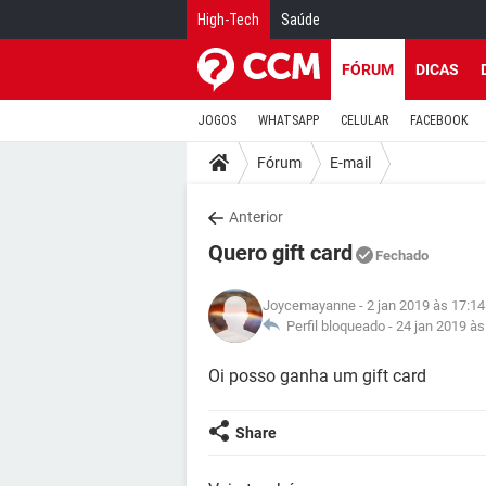
High-Tech
Saúde
FÓRUM
DICAS
JOGOS
WHATSAPP
CELULAR
FACEBOOK
Fórum
E-mail
Anterior
Quero gift card
Fechado
Joycemayanne
- 2 jan 2019 às 17:14
Perfil bloqueado -
24 jan 2019 às
Oi posso ganha um gift card
Share