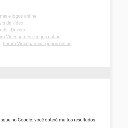
es e jogos online
rs de vídeo
ds - Drivers
um Videogames e jogos online
-
Fórum Videogames e jogos online
usque no Google: você obterá muitos resultados