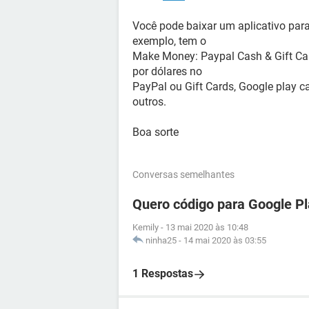
Você pode baixar um aplicativo para
exemplo, tem o
Make Money: Paypal Cash & Gift Car
por dólares no
PayPal ou Gift Cards, Google play c
outros.
Boa sorte
Conversas semelhantes
Quero código para Google P
Kemily
-
13 mai 2020 às 10:48
ninha25
-
14 mai 2020 às 03:55
1 Respostas