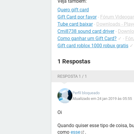
Veja também:
Quero gift card
Gift Card por favor
-
Fórum Videogam
Tube card baixar
-
Downloads - Playe
Cmi8738 sound card driver
-
Downloa
Como ganhar um Gift Card?
✓
-
Fór
Gift card roblox 1000 robux gratis
✓
1 Respostas
RESPOSTA 1 / 1
Perfil bloqueado
Atualizado em 24 jan 2019 às 05:55
Oi
Quando quiser esse tipo de coisa, b
como
esse
.