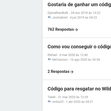
Gostaria de ganhar um códig
DjonathanBotk
-
24 nov 2018 às 13:22
JooGabriel
-
4 jun 2019 às 04:23
762 Respostas
Como vou conseguir o código
RAfael
-
6 mar 2020 às 12:40
MrCranium
-
16 ago 2020 às 20:34
2 Respostas
Código para resgatar no Wild
Tatah
-
31 mar 2020 às 12:29
ninha25
-
1 abr 2020 às 04:31