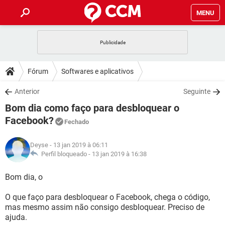
MENU
INÍCIO
JOGOS
WHATSAPP
DICAS
Fórum
Softwares e aplicativos
CELULAR
FACEBOOK
JOGOS
WHATSAPP
DOWNLOADS
Anterior
Seguinte
OUTLOOK
EXCEL
CELULAR
FACEBOOK
Bom dia como faço para desbloquear o
INSTAGRAM
JOGOS
GMAIL
WHATSAPP
FÓRUM
OUTLOOK
EXCEL
Facebook?
Fechado
GUIA DE COMPRAS
CELULAR
FACEBOOK
INSTAGRAM
JOGOS
GMAIL
WHATSAPP
GLOSSÁRIO
OUTLOOK
EXCEL
Deyse
- 13 jan 2019 à 06:11
GUIA DE COMPRAS
CELULAR
FACEBOOK
Perfil bloqueado -
13 jan 2019 à 16:38
INSTAGRAM
JOGOS
GMAIL
WHATSAPP
OUTLOOK
EXCEL
Bom dia, o
GUIA DE COMPRAS
CELULAR
FACEBOOK
INSTAGRAM
GMAIL
OUTLOOK
EXCEL
O que faço para desbloquear o Facebook, chega o código,
GUIA DE COMPRAS
mas mesmo assim não consigo desbloquear. Preciso de
INSTAGRAM
GMAIL
ajuda.