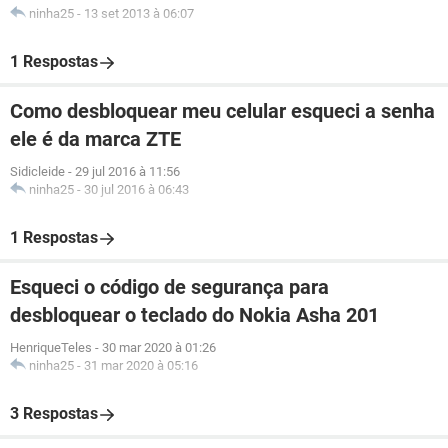
ninha25
-
13 set 2013 à 06:07
1 Respostas
Como desbloquear meu celular esqueci a senha
ele é da marca ZTE
Sidicleide
-
29 jul 2016 à 11:56
ninha25
-
30 jul 2016 à 06:43
1 Respostas
Esqueci o código de segurança para
desbloquear o teclado do Nokia Asha 201
HenriqueTeles
-
30 mar 2020 à 01:26
ninha25
-
31 mar 2020 à 05:16
3 Respostas