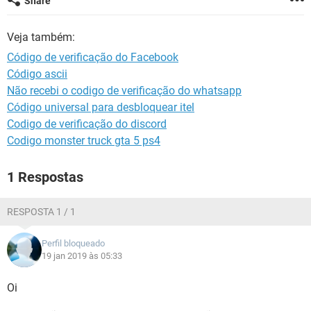
Share
GUIA DE COMPRAS
Veja também:
Código de verificação do Facebook
Código ascii
Não recebi o codigo de verificação do whatsapp
Código universal para desbloquear itel
Codigo de verificação do discord
Codigo monster truck gta 5 ps4
1 Respostas
RESPOSTA 1 / 1
Perfil bloqueado
19 jan 2019 às 05:33
Oi