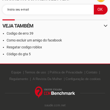
VEJA TAMBÉM
Codigo de erro 39
Como excluir um amigo do facebook
Resgatar codigo roblox
Código do gta 5
Equipe
Termos de uso
Política de Privacidade
Contato
Regulamento
A Revista Da Mulher
Configuração de cookies
saude.ccm.net