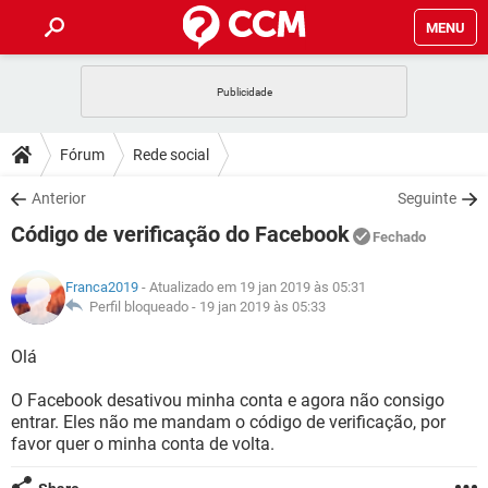
MENU
INÍCIO
JOGOS
WHATSAPP
DICAS
Fórum
Rede social
CELULAR
FACEBOOK
JOGOS
WHATSAPP
DOWNLOADS
Anterior
Seguinte
OUTLOOK
EXCEL
CELULAR
FACEBOOK
Código de verificação do Facebook
INSTAGRAM
JOGOS
GMAIL
WHATSAPP
Fechado
FÓRUM
OUTLOOK
EXCEL
GUIA DE COMPRAS
CELULAR
FACEBOOK
Franca2019
- Atualizado em 19 jan 2019 às 05:31
INSTAGRAM
JOGOS
GMAIL
WHATSAPP
GLOSSÁRIO
Perfil bloqueado -
19 jan 2019 às 05:33
OUTLOOK
EXCEL
GUIA DE COMPRAS
CELULAR
FACEBOOK
INSTAGRAM
JOGOS
GMAIL
WHATSAPP
Olá
OUTLOOK
EXCEL
GUIA DE COMPRAS
CELULAR
FACEBOOK
O Facebook desativou minha conta e agora não consigo
INSTAGRAM
GMAIL
entrar. Eles não me mandam o código de verificação, por
OUTLOOK
EXCEL
GUIA DE COMPRAS
favor quer o minha conta de volta.
INSTAGRAM
GMAIL