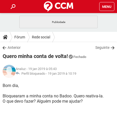
MENU
INÍCIO
JOGOS
WHATSAPP
DICAS
Fórum
Rede social
CELULAR
FACEBOOK
JOGOS
WHATSAPP
DOWNLOADS
Anterior
Seguinte
OUTLOOK
EXCEL
CELULAR
FACEBOOK
Quero minha conta de volta!
INSTAGRAM
JOGOS
GMAIL
WHATSAPP
Fechado
FÓRUM
OUTLOOK
EXCEL
GUIA DE COMPRAS
CELULAR
FACEBOOK
Analuz
- 19 jan 2019 à 05:43
INSTAGRAM
JOGOS
GMAIL
WHATSAPP
GLOSSÁRIO
Perfil bloqueado -
19 jan 2019 à 10:19
OUTLOOK
EXCEL
GUIA DE COMPRAS
CELULAR
FACEBOOK
INSTAGRAM
JOGOS
GMAIL
WHATSAPP
Bom dia,
OUTLOOK
EXCEL
GUIA DE COMPRAS
CELULAR
FACEBOOK
Bloquearam a minha conta no Badoo. Quero reativa-la.
INSTAGRAM
GMAIL
O que devo fazer? Alguém pode me ajudar?
OUTLOOK
EXCEL
GUIA DE COMPRAS
INSTAGRAM
GMAIL