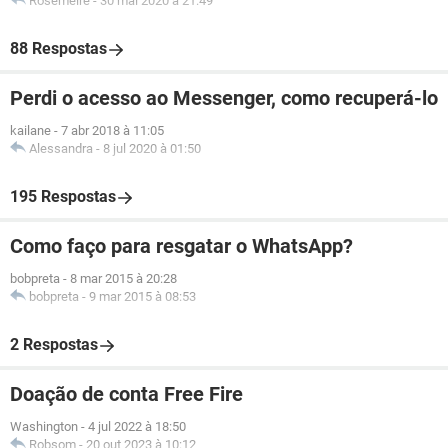
Rosemeire
-
30 mai 2020 à 21:49
88 Respostas
Perdi o acesso ao Messenger, como recuperá-lo
kailane
-
7 abr 2018 à 11:05
Alessandra
-
8 jul 2020 à 01:50
195 Respostas
Como faço para resgatar o WhatsApp?
bobpreta
-
8 mar 2015 à 20:28
bobpreta
-
9 mar 2015 à 08:53
2 Respostas
Doação de conta Free Fire
Washington
-
4 jul 2022 à 18:50
Robsom
-
20 out 2023 à 10:12