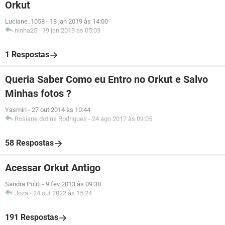
Orkut
Luciane_1058
-
18 jan 2019 às 14:00
ninha25
-
19 jan 2019 às 05:03
1 Respostas
Queria Saber Como eu Entro no Orkut e Salvo
Minhas fotos ?
Yasmin
-
27 out 2014 às 10:44
Rosiane dotina Rodrigues
-
24 ago 2017 às 09:05
58 Respostas
Acessar Orkut Antigo
Sandra Politi
-
9 fev 2013 às 09:38
Joza
-
24 out 2022 às 15:24
191 Respostas