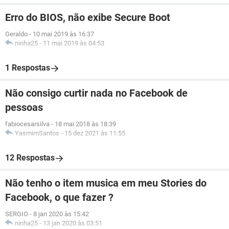
Erro do BIOS, não exibe Secure Boot
Geraldo
-
10 mai 2019 às 16:37
ninha25
-
11 mai 2019 às 04:53
1 Respostas
Não consigo curtir nada no Facebook de
pessoas
fabiocesarsilva
-
18 mai 2018 às 18:39
YasmimSantos
-
15 dez 2021 às 11:55
12 Respostas
Não tenho o item musica em meu Stories do
Facebook, o que fazer ?
SERGIO
-
8 jan 2020 às 15:42
ninha25
-
13 jan 2020 às 03:51