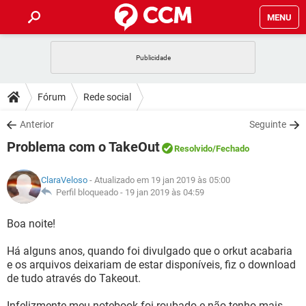
MENU
INÍCIO
JOGOS
WHATSAPP
DICAS
Fórum
Rede social
CELULAR
FACEBOOK
JOGOS
WHATSAPP
DOWNLOADS
Anterior
Seguinte
OUTLOOK
EXCEL
CELULAR
FACEBOOK
Problema com o TakeOut
INSTAGRAM
JOGOS
GMAIL
WHATSAPP
Resolvido
/Fechado
FÓRUM
OUTLOOK
EXCEL
GUIA DE COMPRAS
CELULAR
FACEBOOK
ClaraVeloso
- Atualizado em 19 jan 2019 às 05:00
INSTAGRAM
JOGOS
GMAIL
WHATSAPP
GLOSSÁRIO
Perfil bloqueado -
19 jan 2019 às 04:59
OUTLOOK
EXCEL
GUIA DE COMPRAS
CELULAR
FACEBOOK
INSTAGRAM
JOGOS
GMAIL
WHATSAPP
Boa noite!
OUTLOOK
EXCEL
GUIA DE COMPRAS
CELULAR
FACEBOOK
Há alguns anos, quando foi divulgado que o orkut acabaria
INSTAGRAM
GMAIL
e os arquivos deixariam de estar disponíveis, fiz o download
OUTLOOK
EXCEL
GUIA DE COMPRAS
de tudo através do Takeout.
INSTAGRAM
GMAIL
Infelizmente meu notebook foi roubado e não tenho mais