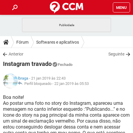
MENU
INÍCIO
JOGOS
WHATSAPP
DICAS
Fórum
Softwares e aplicativos
CELULAR
FACEBOOK
JOGOS
WHATSAPP
DOWNLOADS
Anterior
Seguinte
OUTLOOK
EXCEL
CELULAR
FACEBOOK
Instagram travado
INSTAGRAM
JOGOS
GMAIL
WHATSAPP
Fechado
FÓRUM
OUTLOOK
EXCEL
GUIA DE COMPRAS
CELULAR
FACEBOOK
lbraga
- 21 jan 2019 às 22:43
INSTAGRAM
JOGOS
GMAIL
WHATSAPP
GLOSSÁRIO
Perfil bloqueado -
22 jan 2019 às 05:53
OUTLOOK
EXCEL
GUIA DE COMPRAS
CELULAR
FACEBOOK
INSTAGRAM
JOGOS
GMAIL
WHATSAPP
Boa noite!
OUTLOOK
EXCEL
Ao postar uma foto no story do Instagram, apareceu uma
GUIA DE COMPRAS
CELULAR
FACEBOOK
mensagem no canto inferior esquerdo :"Publicando..." e no
INSTAGRAM
GMAIL
ícone do story na pag principal da minha conta aparece com
OUTLOOK
EXCEL
GUIA DE COMPRAS
um sinal de exclamação vermelho. Por causa disso, não
INSTAGRAM
GMAIL
estou conseguindo deslogar dessa conta e nem acessar
outra conta que tenho em meu nome. O que está acontece