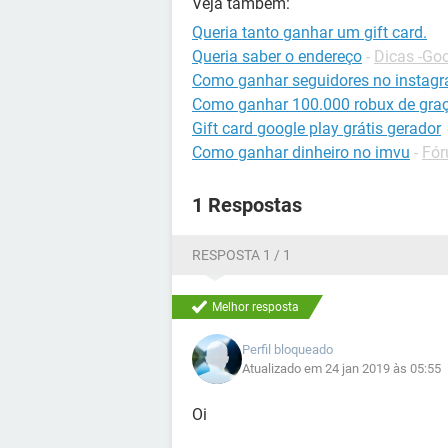
Veja também:
Queria tanto ganhar um gift card.
Queria saber o endereço
-
Dicas -Go
Como ganhar seguidores no instag
Como ganhar 100.000 robux de gra
Gift card google play grátis gerador
Como ganhar dinheiro no imvu
-
Fór
1 Respostas
RESPOSTA 1 / 1
Melhor resposta
Perfil bloqueado
Atualizado em 24 jan 2019 às 05:55
Oi