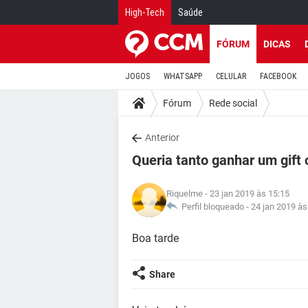
High-Tech
Saúde
FÓRUM
DICAS
JOGOS
WHATSAPP
CELULAR
FACEBOOK
Fórum
Rede social
Anterior
Queria tanto ganhar um gift 
Riquelme
- 23 jan 2019 às 15:15
Perfil bloqueado -
24 jan 2019 às
Boa tarde
Share