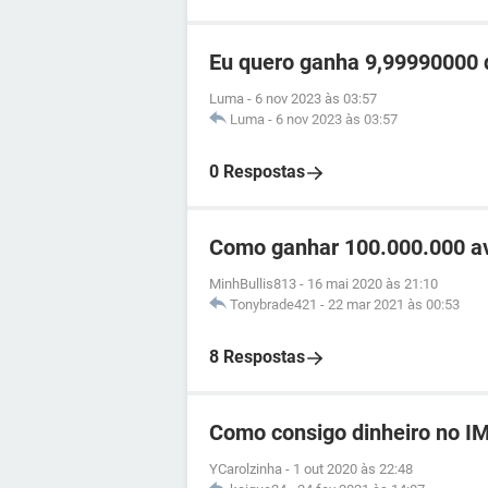
Eu quero ganha 9,99990000 d
Luma
-
6 nov 2023 às 03:57
Luma
-
6 nov 2023 às 03:57
0 Respostas
Como ganhar 100.000.000 av
MinhBullis813
-
16 mai 2020 às 21:10
Tonybrade421
-
22 mar 2021 às 00:53
8 Respostas
Como consigo dinheiro no I
YCarolzinha
-
1 out 2020 às 22:48