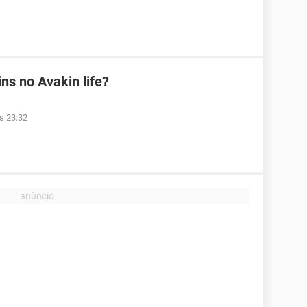
s no Avakin life?
às 23:32