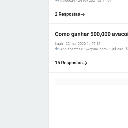
kaique24
-
24 fev 2021 às 14:07
2 Respostas
Como ganhar 500,000 avacoin
Luah
-
22 mar 2020 às 07:12
Anniebeatriz135@gmail.com
-
9 jul 2021 
15 Respostas