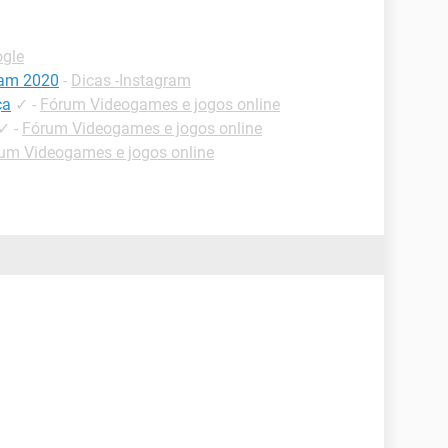
ogle
ram 2020
-
Dicas -Instagram
ça
✓
-
Fórum Videogames e jogos online
✓
-
Fórum Videogames e jogos online
um Videogames e jogos online