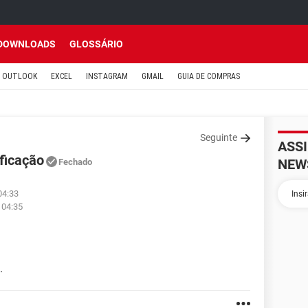
DOWNLOADS
GLOSSÁRIO
OUTLOOK
EXCEL
INSTAGRAM
GMAIL
GUIA DE COMPRAS
Seguinte
ASS
ficação
NEW
Fechado
04:33
 04:35
.