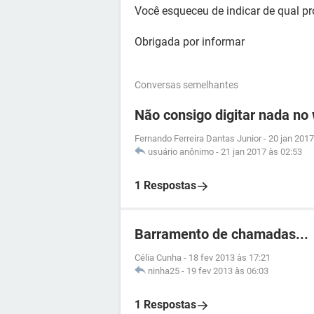
Você esqueceu de indicar de qual pr
Obrigada por informar
Conversas semelhantes
Não consigo digitar nada no
Fernando Ferreira Dantas Junior
-
20 jan 2017
usuário anônimo
-
21 jan 2017 às 02:53
1 Respostas
Barramento de chamadas...
Célia Cunha
-
18 fev 2013 às 17:21
ninha25
-
19 fev 2013 às 06:03
1 Respostas