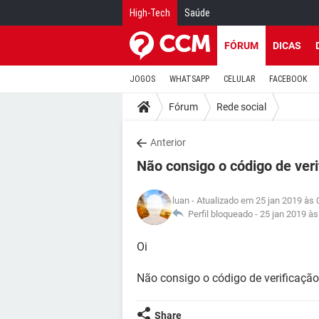
High-Tech
Saúde
FÓRUM
DICAS
JOGOS
WHATSAPP
CELULAR
FACEBOOK
Fórum
Rede social
Anterior
Não consigo o código de veri
luan
- Atualizado em 25 jan 2019 às 
Perfil bloqueado -
25 jan 2019 às
Oi
Não consigo o código de verificação
Share