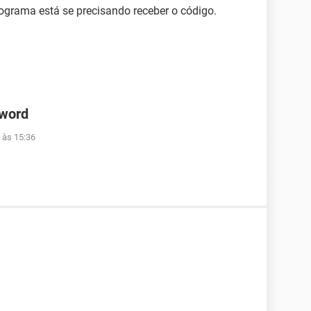
ograma está se precisando receber o código.
 word
 às 15:36