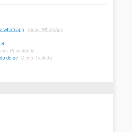
 do whatsapp
-
Dicas -WhatsApp
el
-
icas -Privacidade
ado do pc
-
Dicas -Teclado