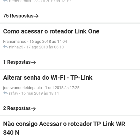
RedeFamilia
-
23 out 2019 às 13:19
75 Respostas
Como acessar o roteador Link One
Francimarioo
-
16 ago 2018 às 14:04
ninha25
-
17 ago 2018 às 06:13
1 Respostas
Alterar senha do Wi-Fi - TP-Link
josewanderleidepaula
-
1 set 2018 às 17:25
rafav
-
16 mai 2019 às 18:14
2 Respostas
Não consigo Acessar o roteador TP Link WR
840 N