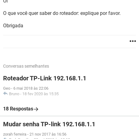
Oi
O que você quer saber do roteador: explique por favor.
Obrigada
Conversas semelhantes
Roteador TP-Link 192.168.1.1
Geo
-
6 mai 2018 às 22:06
Bruno
-
18 fev 2020 às 15:35
18 Respostas
Mudar senha TP-link 192.168.1.1
zorah ferreira
-
21 nov 2017 às 16:56