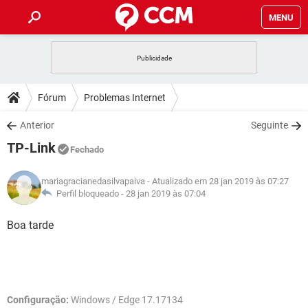
MENU
INÍCIO
JOGOS
WHATSAPP
DICAS
Fórum
Problemas Internet
CELULAR
FACEBOOK
JOGOS
WHATSAPP
DOWNLOADS
Anterior
Seguinte
OUTLOOK
EXCEL
CELULAR
FACEBOOK
TP-Link
INSTAGRAM
JOGOS
GMAIL
WHATSAPP
Fechado
FÓRUM
OUTLOOK
EXCEL
GUIA DE COMPRAS
CELULAR
FACEBOOK
mariagracianedasilvapaiva
- Atualizado em 28 jan 2019 às 07:27
INSTAGRAM
JOGOS
GMAIL
WHATSAPP
GLOSSÁRIO
Perfil bloqueado -
28 jan 2019 às 07:04
OUTLOOK
EXCEL
GUIA DE COMPRAS
CELULAR
FACEBOOK
INSTAGRAM
JOGOS
GMAIL
WHATSAPP
Boa tarde
OUTLOOK
EXCEL
GUIA DE COMPRAS
CELULAR
FACEBOOK
INSTAGRAM
GMAIL
OUTLOOK
EXCEL
GUIA DE COMPRAS
INSTAGRAM
GMAIL
Configuração:
Windows / Edge 17.17134