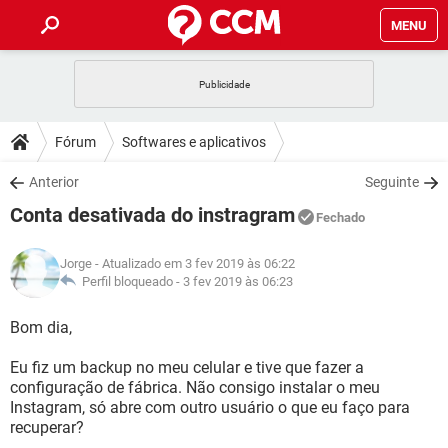
MENU
INÍCIO
JOGOS
WHATSAPP
DICAS
Fórum
Softwares e aplicativos
CELULAR
FACEBOOK
JOGOS
WHATSAPP
DOWNLOADS
Anterior
Seguinte
OUTLOOK
EXCEL
CELULAR
FACEBOOK
Conta desativada do instragram
INSTAGRAM
JOGOS
GMAIL
WHATSAPP
Fechado
FÓRUM
OUTLOOK
EXCEL
GUIA DE COMPRAS
CELULAR
FACEBOOK
Jorge
- Atualizado em 3 fev 2019 às 06:22
INSTAGRAM
JOGOS
GMAIL
WHATSAPP
GLOSSÁRIO
Perfil bloqueado -
3 fev 2019 às 06:23
OUTLOOK
EXCEL
GUIA DE COMPRAS
CELULAR
FACEBOOK
INSTAGRAM
JOGOS
GMAIL
WHATSAPP
Bom dia,
OUTLOOK
EXCEL
GUIA DE COMPRAS
CELULAR
FACEBOOK
Eu fiz um backup no meu celular e tive que fazer a
INSTAGRAM
GMAIL
configuração de fábrica. Não consigo instalar o meu
OUTLOOK
EXCEL
GUIA DE COMPRAS
Instagram, só abre com outro usuário o que eu faço para
INSTAGRAM
GMAIL
recuperar?