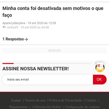
Minha conta foi desativada sem motivos o que
faço
Aparecydasylwa
-
18 set 2020 às 12:09
ninha25
-
19 set 2020 às 04:48
1 Respostas
ASSINE NOSSA NEWSLETTER!
Equipe
Termos de uso
Política de Privacidade
Contato
Regulamento
A Revista Da Mulher
Configuração de cookies