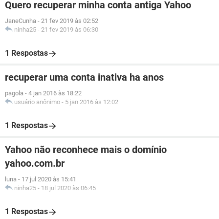
Quero recuperar minha conta antiga Yahoo
JaneCunha
-
21 fev 2019 às 02:52
ninha25
-
21 fev 2019 às 06:30
1 Respostas
recuperar uma conta inativa ha anos
pagola
-
4 jan 2016 às 18:22
usuário anônimo
-
5 jan 2016 às 12:02
1 Respostas
Yahoo não reconhece mais o domínio
yahoo.com.br
luna
-
17 jul 2020 às 15:41
ninha25
-
18 jul 2020 às 06:45
1 Respostas