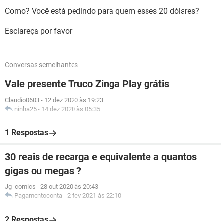
Como? Você está pedindo para quem esses 20 dólares?
Esclareça por favor
Conversas semelhantes
Vale presente Truco Zinga Play grátis
Claudio0603
-
12 dez 2020 às 19:23
ninha25
-
14 dez 2020 às 05:35
1 Respostas
30 reais de recarga e equivalente a quantos
gigas ou megas ?
Jg_comics
-
28 out 2020 às 20:43
Pagamentoconta
-
2 fev 2021 às 22:10
2 Respostas