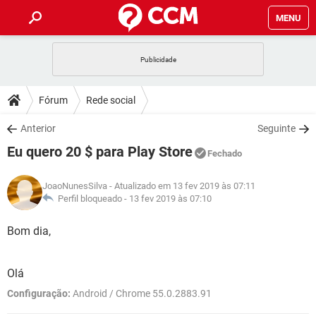
MENU
INÍCIO
JOGOS
WHATSAPP
DICAS
Fórum
Rede social
CELULAR
FACEBOOK
JOGOS
WHATSAPP
DOWNLOADS
Anterior
Seguinte
OUTLOOK
EXCEL
CELULAR
FACEBOOK
Eu quero 20 $ para Play Store
INSTAGRAM
JOGOS
GMAIL
WHATSAPP
Fechado
FÓRUM
OUTLOOK
EXCEL
GUIA DE COMPRAS
CELULAR
FACEBOOK
JoaoNunesSilva
- Atualizado em 13 fev 2019 às 07:11
INSTAGRAM
JOGOS
GMAIL
WHATSAPP
GLOSSÁRIO
Perfil bloqueado -
13 fev 2019 às 07:10
OUTLOOK
EXCEL
GUIA DE COMPRAS
CELULAR
FACEBOOK
INSTAGRAM
JOGOS
GMAIL
WHATSAPP
Bom dia,
OUTLOOK
EXCEL
GUIA DE COMPRAS
CELULAR
FACEBOOK
INSTAGRAM
GMAIL
Olá
OUTLOOK
EXCEL
GUIA DE COMPRAS
Configuração:
Android / Chrome 55.0.2883.91
INSTAGRAM
GMAIL