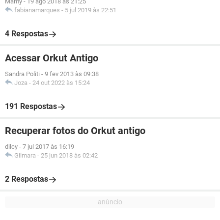
Mamy
-
19 ago 2018 às 21:25
fabianamarques
-
5 jul 2019 às 22:51
4 Respostas
Acessar Orkut Antigo
Sandra Politi
-
9 fev 2013 às 09:38
Joza
-
24 out 2022 às 15:24
191 Respostas
Recuperar fotos do Orkut antigo
dilcy
-
7 jul 2017 às 16:19
Gilmara
-
25 jun 2018 às 02:42
2 Respostas