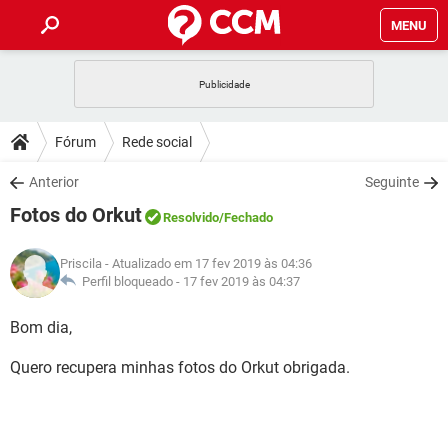
MENU
INÍCIO
JOGOS
WHATSAPP
DICAS
Fórum
Rede social
CELULAR
FACEBOOK
JOGOS
WHATSAPP
DOWNLOADS
Anterior
Seguinte
OUTLOOK
EXCEL
CELULAR
FACEBOOK
Fotos do Orkut
INSTAGRAM
JOGOS
GMAIL
WHATSAPP
Resolvido
/Fechado
FÓRUM
OUTLOOK
EXCEL
GUIA DE COMPRAS
CELULAR
FACEBOOK
Priscila
- Atualizado em 17 fev 2019 às 04:36
INSTAGRAM
JOGOS
GMAIL
WHATSAPP
GLOSSÁRIO
Perfil bloqueado -
17 fev 2019 às 04:37
OUTLOOK
EXCEL
GUIA DE COMPRAS
CELULAR
FACEBOOK
INSTAGRAM
JOGOS
GMAIL
WHATSAPP
Bom dia,
OUTLOOK
EXCEL
GUIA DE COMPRAS
CELULAR
FACEBOOK
Quero recupera minhas fotos do Orkut obrigada.
INSTAGRAM
GMAIL
OUTLOOK
EXCEL
GUIA DE COMPRAS
INSTAGRAM
GMAIL