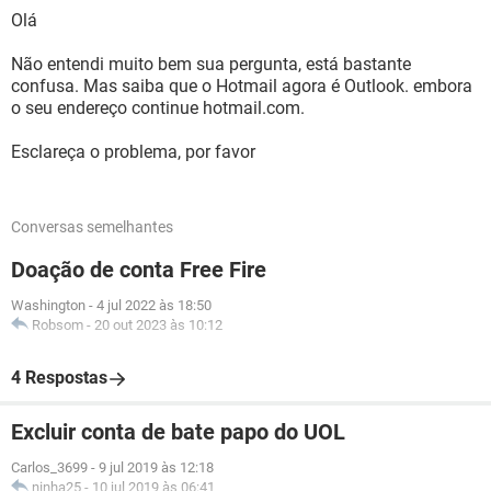
Olá
Não entendi muito bem sua pergunta, está bastante
confusa. Mas saiba que o Hotmail agora é Outlook. embora
o seu endereço continue hotmail.com.
Esclareça o problema, por favor
Conversas semelhantes
Doação de conta Free Fire
Washington
-
4 jul 2022 às 18:50
Robsom
-
20 out 2023 às 10:12
4 Respostas
Excluir conta de bate papo do UOL
Carlos_3699
-
9 jul 2019 às 12:18
ninha25
-
10 jul 2019 às 06:41