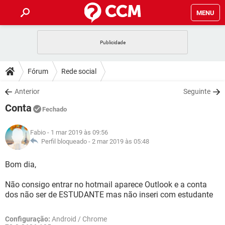
MENU
INÍCIO
JOGOS
WHATSAPP
DICAS
Fórum
Rede social
CELULAR
FACEBOOK
JOGOS
WHATSAPP
DOWNLOADS
Anterior
Seguinte
OUTLOOK
EXCEL
CELULAR
FACEBOOK
Conta
INSTAGRAM
JOGOS
GMAIL
WHATSAPP
Fechado
FÓRUM
OUTLOOK
EXCEL
GUIA DE COMPRAS
CELULAR
FACEBOOK
Fabio
- 1 mar 2019 às 09:56
INSTAGRAM
JOGOS
GMAIL
WHATSAPP
GLOSSÁRIO
Perfil bloqueado -
2 mar 2019 às 05:48
OUTLOOK
EXCEL
GUIA DE COMPRAS
CELULAR
FACEBOOK
INSTAGRAM
JOGOS
GMAIL
WHATSAPP
Bom dia,
OUTLOOK
EXCEL
GUIA DE COMPRAS
CELULAR
FACEBOOK
Não consigo entrar no hotmail aparece Outlook e a conta
INSTAGRAM
GMAIL
dos não ser de ESTUDANTE mas não inseri com estudante
OUTLOOK
EXCEL
GUIA DE COMPRAS
INSTAGRAM
GMAIL
Configuração:
Android / Chrome