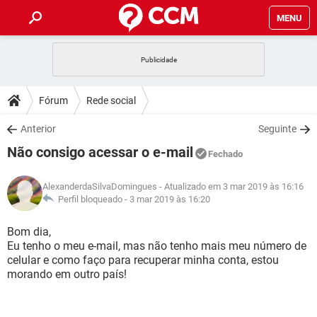
MENU
INÍCIO
JOGOS
WHATSAPP
DICAS
Fórum
Rede social
CELULAR
FACEBOOK
JOGOS
WHATSAPP
DOWNLOADS
Anterior
Seguinte
OUTLOOK
EXCEL
CELULAR
FACEBOOK
Não consigo acessar o e-mail
INSTAGRAM
JOGOS
GMAIL
WHATSAPP
Fechado
FÓRUM
OUTLOOK
EXCEL
GUIA DE COMPRAS
CELULAR
FACEBOOK
AlexanderdaSilvaDomingues
- Atualizado em 3 mar 2019 às 16:16
INSTAGRAM
JOGOS
GMAIL
WHATSAPP
GLOSSÁRIO
Perfil bloqueado -
3 mar 2019 às 16:20
OUTLOOK
EXCEL
GUIA DE COMPRAS
CELULAR
FACEBOOK
INSTAGRAM
JOGOS
GMAIL
WHATSAPP
Bom dia,
OUTLOOK
EXCEL
Eu tenho o meu e-mail, mas não tenho mais meu número de
GUIA DE COMPRAS
CELULAR
FACEBOOK
celular e como faço para recuperar minha conta, estou
INSTAGRAM
GMAIL
morando em outro país!
OUTLOOK
EXCEL
GUIA DE COMPRAS
INSTAGRAM
GMAIL