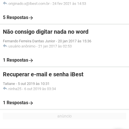
originado.x@ibest.com.br
-
24 fev 2021 às 14:53
5 Respostas
Não consigo digitar nada no word
Fernando Ferreira Dantas Junior
-
20 jan 2017 às 15:36
usuário anônimo
-
21 jan 2017 às 02:53
1 Respostas
Recuperar e-mail e senha iBest
Tatiane
-
5 out 2019 às 10:31
ninha25
-
6 out 2019 às 03:34
1 Respostas