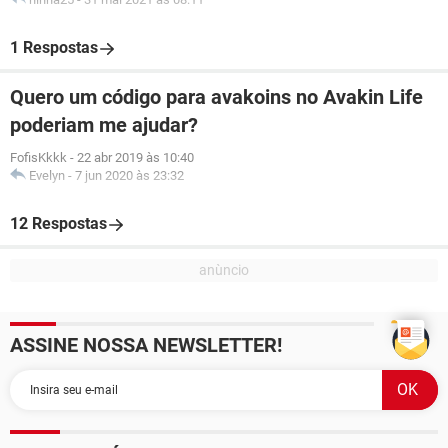
1 Respostas
Quero um código para avakoins no Avakin Life
poderiam me ajudar?
FofisKkkk
-
22 abr 2019 às 10:40
Evelyn
-
7 jun 2020 às 23:32
12 Respostas
ASSINE NOSSA NEWSLETTER!