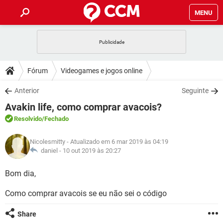
MENU
INÍCIO
JOGOS
WHATSAPP
DICAS
Fórum
Videogames e jogos online
CELULAR
FACEBOOK
JOGOS
WHATSAPP
DOWNLOADS
Anterior
Seguinte
OUTLOOK
EXCEL
CELULAR
FACEBOOK
Avakin life, como comprar avacois?
INSTAGRAM
JOGOS
GMAIL
WHATSAPP
FÓRUM
OUTLOOK
EXCEL
Resolvido
/Fechado
GUIA DE COMPRAS
CELULAR
FACEBOOK
INSTAGRAM
JOGOS
GMAIL
WHATSAPP
GLOSSÁRIO
OUTLOOK
Nicolesmitty
- Atualizado em 6 mar 2019 às 04:19
EXCEL
GUIA DE COMPRAS
CELULAR
FACEBOOK
daniel -
10 out 2019 às 20:27
INSTAGRAM
JOGOS
GMAIL
WHATSAPP
OUTLOOK
EXCEL
Bom dia,
GUIA DE COMPRAS
CELULAR
FACEBOOK
INSTAGRAM
GMAIL
Como comprar avacois se eu não sei o código
OUTLOOK
EXCEL
GUIA DE COMPRAS
INSTAGRAM
GMAIL
Share