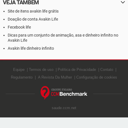
VEJA TAMBÉM
Site de itens avakin life grátis
Doação de conta Avakin Life
Fecebook life
Dicas para um conjunto de animação, asa e dinheiro infinito no
Avakin Life
Avakin life dinheiro infinito
Equipe
Termos de uso
Política de Privacidade
Contato
Regulamento
A Revista Da Mulher
Configuração de cookies
saude.ccm.net