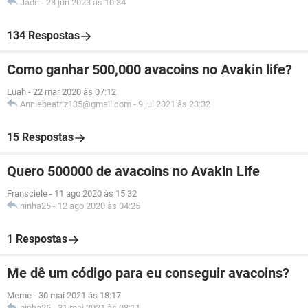
Jade
-
28 jun 2023 às 10:34
134 Respostas
Como ganhar 500,000 avacoins no Avakin life?
Luah
-
22 mar 2020 às 07:12
Anniebeatriz135@gmail.com
-
9 jul 2021 às 23:32
15 Respostas
Quero 500000 de avacoins no Avakin Life
Fransciele
-
11 ago 2020 às 15:32
ninha25
-
12 ago 2020 às 04:25
1 Respostas
Me dê um código para eu conseguir avacoins?
Meme
-
30 mai 2021 às 18:17
ninha25
-
31 mai 2021 às 08:11