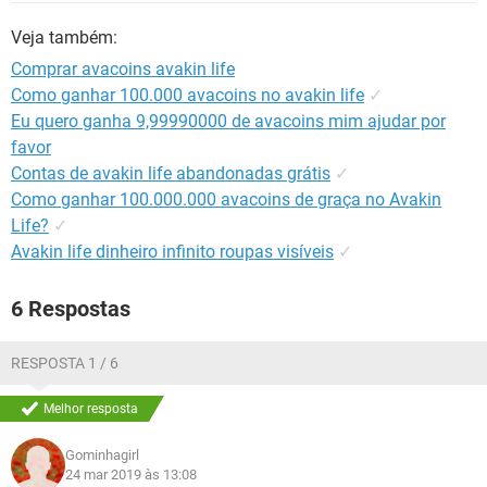
GUIA DE COMPRAS
Veja também:
Comprar avacoins avakin life
Como ganhar 100.000 avacoins no avakin life
✓
Eu quero ganha 9,99990000 de avacoins mim ajudar por
favor
Contas de avakin life abandonadas grátis
✓
Como ganhar 100.000.000 avacoins de graça no Avakin
Life?
✓
Avakin life dinheiro infinito roupas visíveis
✓
6 Respostas
RESPOSTA 1 / 6
Melhor resposta
Gominhagirl
24 mar 2019 às 13:08