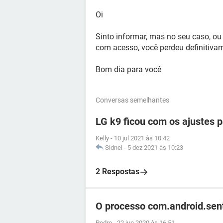
Oi
Sinto informar, mas no seu caso, o
com acesso, você perdeu definitiva
Bom dia para você
Conversas semelhantes
LG k9 ficou com os ajustes 
Kelly
-
10 jul 2021 às 10:42
Sidnei
-
5 dez 2021 às 10:23
2 Respostas
O processo com.android.sen
Pedro
-
22 jun 2020 às 16:51