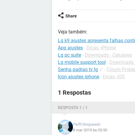
Share
Veja também:
Lg k9 ajustes apresenta falhas con
App ajustes
-
Dicas -iPhone
Lg pc suite
-
Downloads - Celulares
Lg mobile support tool
-
Downloads -
Senha padrao tv lg
✓
-
Fórum Proble
Icon ajustes iphone
-
Dicas -iOS
1 Respostas
RESPOSTA 1 / 1
Perfil bloqueado
8 mar 2019 às 05:50