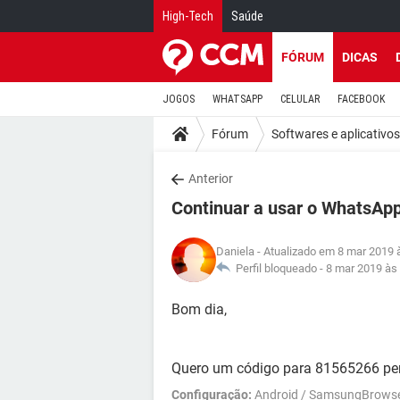
High-Tech
Saúde
FÓRUM
DICAS
JOGOS
WHATSAPP
CELULAR
FACEBOOK
Fórum
Softwares e aplicativos
Anterior
Continuar a usar o WhatsAp
Daniela
- Atualizado em 8 mar 2019 
Perfil bloqueado -
8 mar 2019 às
Bom dia,
Quero um código para 81565266 per
Configuração:
Android / SamsungBrowse