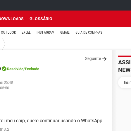
DOWNLOADS
GLOSSÁRIO
OUTLOOK
EXCEL
INSTAGRAM
GMAIL
GUIA DE COMPRAS
Seguinte
ASS
p
NEW
Resolvido
/Fechado
às 05:48
 05:50
di meu chip, quero continuar usando o WhatsApp.
r 8.2