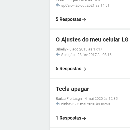
spCaio
-
20 out 2021 às 14:51
5 Respostas
O Ajustes do meu celular LG
Sibelly
-
8 ago 2015 às 17:17
Solução
-
28 fev 2017 às 08:16
5 Respostas
Tecla apagar
BarbarFreitasgn
-
4 mai 2020 às 12:35
ninha25
-
5 mai 2020 às 05:53
1 Respostas