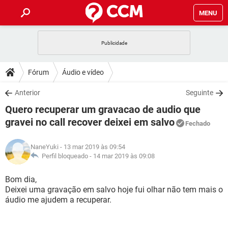
MENU
INÍCIO
JOGOS
WHATSAPP
DICAS
Fórum
Áudio e vídeo
CELULAR
FACEBOOK
JOGOS
WHATSAPP
DOWNLOADS
Anterior
Seguinte
OUTLOOK
EXCEL
CELULAR
FACEBOOK
Quero recuperar um gravacao de audio que
INSTAGRAM
JOGOS
GMAIL
WHATSAPP
FÓRUM
OUTLOOK
EXCEL
gravei no call recover deixei em salvo
Fechado
GUIA DE COMPRAS
CELULAR
FACEBOOK
INSTAGRAM
JOGOS
GMAIL
WHATSAPP
GLOSSÁRIO
OUTLOOK
EXCEL
NaneYuki
- 13 mar 2019 às 09:54
GUIA DE COMPRAS
CELULAR
FACEBOOK
Perfil bloqueado -
14 mar 2019 às 09:08
INSTAGRAM
JOGOS
GMAIL
WHATSAPP
OUTLOOK
EXCEL
Bom dia,
GUIA DE COMPRAS
CELULAR
FACEBOOK
INSTAGRAM
GMAIL
Deixei uma gravação em salvo hoje fui olhar não tem mais o
OUTLOOK
EXCEL
áudio me ajudem a recuperar.
GUIA DE COMPRAS
INSTAGRAM
GMAIL