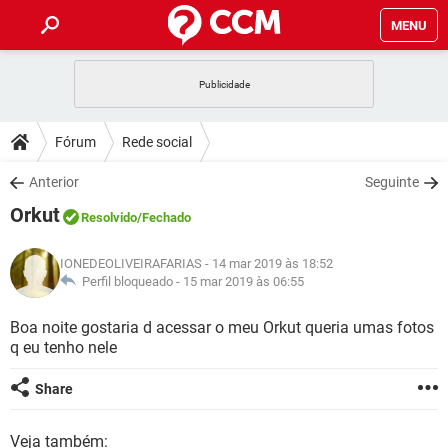
MENU
INÍCIO
JOGOS
WHATSAPP
DICAS
Fórum
Rede social
CELULAR
FACEBOOK
JOGOS
WHATSAPP
DOWNLOADS
Anterior
Seguinte
OUTLOOK
EXCEL
CELULAR
FACEBOOK
Orkut
INSTAGRAM
JOGOS
GMAIL
WHATSAPP
Resolvido
/Fechado
FÓRUM
OUTLOOK
EXCEL
GUIA DE COMPRAS
CELULAR
FACEBOOK
IONEDEOLIVEIRAFARIAS
- 14 mar 2019 às 18:52
INSTAGRAM
JOGOS
GMAIL
WHATSAPP
GLOSSÁRIO
Perfil bloqueado -
15 mar 2019 às 06:55
OUTLOOK
EXCEL
GUIA DE COMPRAS
CELULAR
FACEBOOK
INSTAGRAM
JOGOS
GMAIL
WHATSAPP
Boa noite gostaria d acessar o meu Orkut queria umas fotos
OUTLOOK
EXCEL
q eu tenho nele
GUIA DE COMPRAS
CELULAR
FACEBOOK
INSTAGRAM
GMAIL
OUTLOOK
EXCEL
Share
GUIA DE COMPRAS
INSTAGRAM
GMAIL
Veja também: