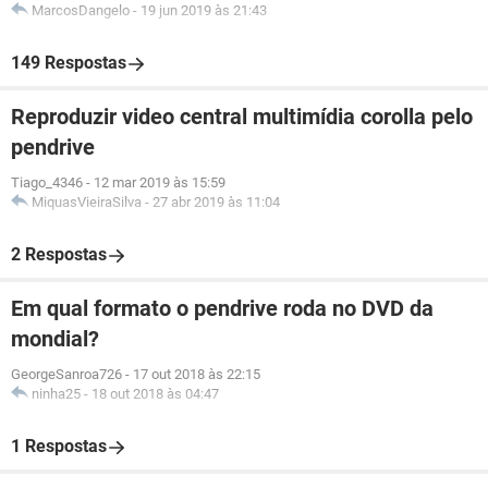
MarcosDangelo
-
19 jun 2019 às 21:43
149 Respostas
Reproduzir video central multimídia corolla pelo
pendrive
Tiago_4346
-
12 mar 2019 às 15:59
MiquasVieiraSilva
-
27 abr 2019 às 11:04
2 Respostas
Em qual formato o pendrive roda no DVD da
mondial?
GeorgeSanroa726
-
17 out 2018 às 22:15
ninha25
-
18 out 2018 às 04:47
1 Respostas