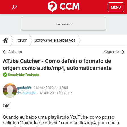
MENU
INÍCIO
JOGOS
WHATSAPP
DICAS
Fórum
Softwares e aplicativos
CELULAR
FACEBOOK
JOGOS
WHATSAPP
DOWNLOADS
Anterior
Seguinte
OUTLOOK
EXCEL
CELULAR
FACEBOOK
ATube Catcher - Como definir o formato de
INSTAGRAM
JOGOS
GMAIL
WHATSAPP
FÓRUM
OUTLOOK
EXCEL
origem como audio/mp4, automaticamente
GUIA DE COMPRAS
CELULAR
FACEBOOK
Resolvido
/Fechado
INSTAGRAM
JOGOS
GMAIL
WHATSAPP
GLOSSÁRIO
OUTLOOK
EXCEL
GUIA DE COMPRAS
CELULAR
FACEBOOK
guebo88
- 16 mar 2019 às 12:05
INSTAGRAM
JOGOS
GMAIL
WHATSAPP
guebo88
-
13 abr 2019 às 20:05
OUTLOOK
EXCEL
GUIA DE COMPRAS
CELULAR
FACEBOOK
INSTAGRAM
GMAIL
Olá!
OUTLOOK
EXCEL
GUIA DE COMPRAS
Quando eu baixo uma playlist do YouTube, como posso
INSTAGRAM
GMAIL
definir o "formato de origem" como áudio/mp4, para que o