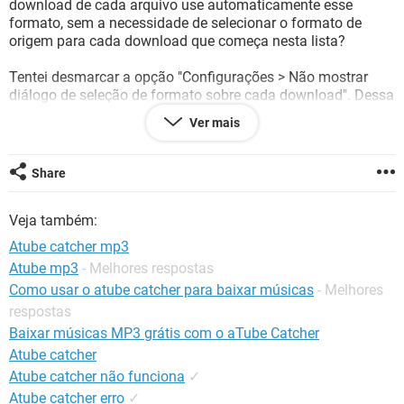
download de cada arquivo use automaticamente esse
GUIA DE COMPRAS
formato, sem a necessidade de selecionar o formato de
origem para cada download que começa nesta lista?
Tentei desmarcar a opção "Configurações > Não mostrar
diálogo de seleção de formato sobre cada download". Dessa
forma, o formato de origem não é mais solicitado para cada
Ver mais
arquivo (que é o que preciso), MAS ele não usa o formato de
fonte de áudio / mp4, e sim escolhe algum outro de forma
automática, que não sei qual é.
Share
Muito obrigado!
Veja também:
Atube catcher mp3
Atube mp3
- Melhores respostas
Como usar o atube catcher para baixar músicas
- Melhores
respostas
Baixar músicas MP3 grátis com o aTube Catcher
Atube catcher
Atube catcher não funciona
✓
Atube catcher erro
✓