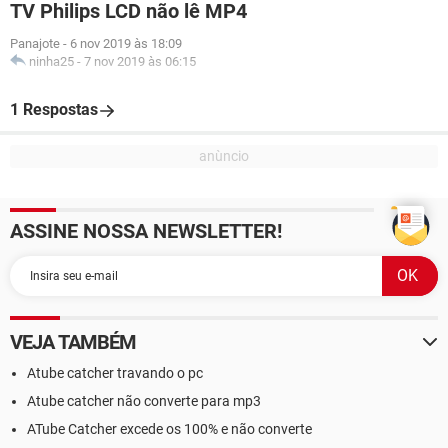
TV Philips LCD não lê MP4
Panajote
-
6 nov 2019 às 18:09
ninha25
-
7 nov 2019 às 06:15
1 Respostas
ASSINE NOSSA NEWSLETTER!
VEJA TAMBÉM
Atube catcher travando o pc
Atube catcher não converte para mp3
ATube Catcher excede os 100% e não converte