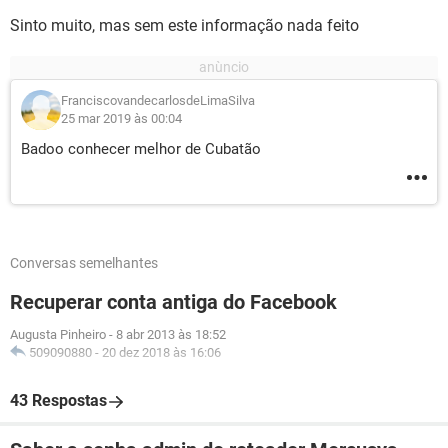
Sinto muito, mas sem este informação nada feito
FranciscovandecarlosdeLimaSilva
25 mar 2019 às 00:04
Badoo conhecer melhor de Cubatão
Conversas semelhantes
Recuperar conta antiga do Facebook
Augusta Pinheiro
-
8 abr 2013 às 18:52
509090880
-
20 dez 2018 às 16:06
43 Respostas