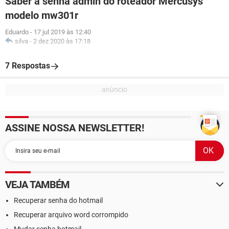
Saber a senha admin do roteador Mercusys
modelo mw301r
Eduardo
-
17 jul 2019 às 12:40
silva
-
2 dez 2020 às 17:18
7 Respostas
ASSINE NOSSA NEWSLETTER!
VEJA TAMBÉM
Recuperar senha do hotmail
Recuperar arquivo word corrompido