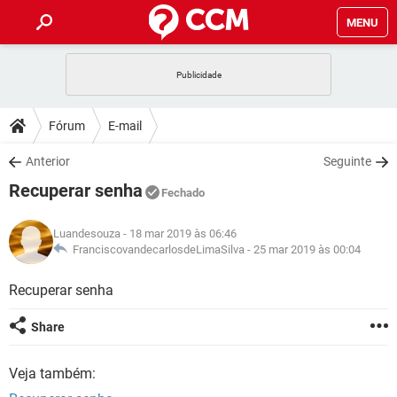
MENU
INÍCIO
JOGOS
WHATSAPP
DICAS
Fórum
E-mail
CELULAR
FACEBOOK
JOGOS
WHATSAPP
DOWNLOADS
Anterior
Seguinte
OUTLOOK
EXCEL
CELULAR
FACEBOOK
Recuperar senha
INSTAGRAM
JOGOS
GMAIL
WHATSAPP
Fechado
FÓRUM
OUTLOOK
EXCEL
GUIA DE COMPRAS
CELULAR
FACEBOOK
Luandesouza
- 18 mar 2019 às 06:46
INSTAGRAM
JOGOS
GMAIL
WHATSAPP
GLOSSÁRIO
FranciscovandecarlosdeLimaSilva -
25 mar 2019 às 00:04
OUTLOOK
EXCEL
GUIA DE COMPRAS
CELULAR
FACEBOOK
INSTAGRAM
JOGOS
GMAIL
WHATSAPP
Recuperar senha
OUTLOOK
EXCEL
GUIA DE COMPRAS
CELULAR
FACEBOOK
Share
INSTAGRAM
GMAIL
OUTLOOK
EXCEL
GUIA DE COMPRAS
Veja também:
INSTAGRAM
GMAIL