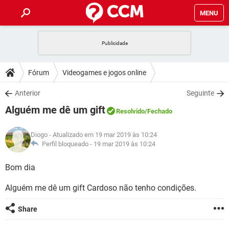
MENU
INÍCIO
JOGOS
WHATSAPP
DICAS
Fórum
Videogames e jogos online
CELULAR
FACEBOOK
JOGOS
WHATSAPP
DOWNLOADS
Anterior
Seguinte
OUTLOOK
EXCEL
CELULAR
FACEBOOK
Alguém me dê um gift
INSTAGRAM
JOGOS
GMAIL
WHATSAPP
Resolvido
/Fechado
FÓRUM
OUTLOOK
EXCEL
GUIA DE COMPRAS
CELULAR
FACEBOOK
Diogo
- Atualizado em 19 mar 2019 às 10:24
INSTAGRAM
JOGOS
GMAIL
WHATSAPP
GLOSSÁRIO
Perfil bloqueado -
19 mar 2019 às 10:24
OUTLOOK
EXCEL
GUIA DE COMPRAS
CELULAR
FACEBOOK
INSTAGRAM
JOGOS
GMAIL
WHATSAPP
Bom dia
OUTLOOK
EXCEL
GUIA DE COMPRAS
CELULAR
FACEBOOK
Alguém me dê um gift Cardoso não tenho condições.
INSTAGRAM
GMAIL
OUTLOOK
EXCEL
GUIA DE COMPRAS
Share
INSTAGRAM
GMAIL