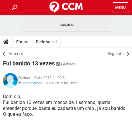
MENU
INÍCIO
JOGOS
WHATSAPP
DICAS
Fórum
Rede social
CELULAR
FACEBOOK
JOGOS
WHATSAPP
DOWNLOADS
Anterior
Seguinte
OUTLOOK
EXCEL
CELULAR
FACEBOOK
Fui banido 13 vezes
INSTAGRAM
JOGOS
GMAIL
WHATSAPP
Fechado
FÓRUM
OUTLOOK
EXCEL
GUIA DE COMPRAS
CELULAR
FACEBOOK
Walison
- 5 abr 2019 às 09:34
INSTAGRAM
JOGOS
GMAIL
WHATSAPP
GLOSSÁRIO
nosborzone
-
5 abr 2019 às 18:57
OUTLOOK
EXCEL
GUIA DE COMPRAS
CELULAR
FACEBOOK
INSTAGRAM
JOGOS
GMAIL
WHATSAPP
Bom dia,
OUTLOOK
EXCEL
Fui banido 13 vezes em menos de 1 semana, queria
GUIA DE COMPRAS
CELULAR
FACEBOOK
entender porque, basta eu cadastra um chip , já sou banido.
INSTAGRAM
GMAIL
O que eu faço.
OUTLOOK
EXCEL
GUIA DE COMPRAS
INSTAGRAM
GMAIL