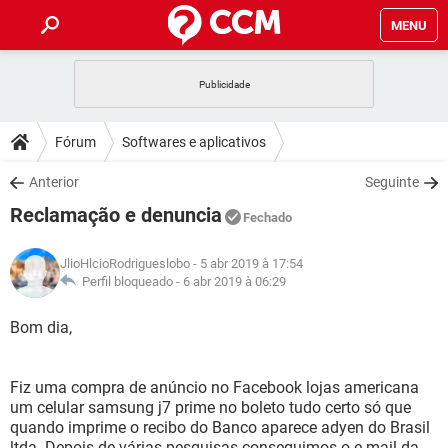
MENU
INÍCIO
JOGOS
WHATSAPP
DICAS
Fórum
Softwares e aplicativos
CELULAR
FACEBOOK
JOGOS
WHATSAPP
DOWNLOADS
Anterior
Seguinte
OUTLOOK
EXCEL
CELULAR
FACEBOOK
Reclamação e denuncia
INSTAGRAM
JOGOS
GMAIL
WHATSAPP
Fechado
FÓRUM
OUTLOOK
EXCEL
GUIA DE COMPRAS
CELULAR
FACEBOOK
JlioHlcioRodrigueslobo
- 5 abr 2019 à 17:54
INSTAGRAM
JOGOS
GMAIL
WHATSAPP
GLOSSÁRIO
Perfil bloqueado -
6 abr 2019 à 06:29
OUTLOOK
EXCEL
GUIA DE COMPRAS
CELULAR
FACEBOOK
INSTAGRAM
JOGOS
GMAIL
WHATSAPP
Bom dia,
OUTLOOK
EXCEL
GUIA DE COMPRAS
CELULAR
FACEBOOK
INSTAGRAM
GMAIL
Fiz uma compra de anúncio no Facebook lojas americana
OUTLOOK
EXCEL
GUIA DE COMPRAS
um celular samsung j7 prime no boleto tudo certo só que
INSTAGRAM
GMAIL
quando imprime o recibo do Banco aparece adyen do Brasil
ltda. Depois de várias pesquisas conseguimos o e mail da