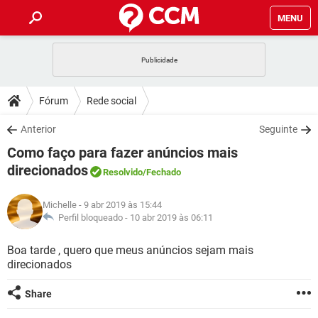
MENU
INÍCIO
JOGOS
WHATSAPP
DICAS
Fórum
Rede social
CELULAR
FACEBOOK
JOGOS
WHATSAPP
DOWNLOADS
Anterior
Seguinte
OUTLOOK
EXCEL
CELULAR
FACEBOOK
Como faço para fazer anúncios mais
INSTAGRAM
JOGOS
GMAIL
WHATSAPP
FÓRUM
OUTLOOK
EXCEL
direcionados
Resolvido
/Fechado
GUIA DE COMPRAS
CELULAR
FACEBOOK
INSTAGRAM
JOGOS
GMAIL
WHATSAPP
GLOSSÁRIO
OUTLOOK
EXCEL
Michelle
- 9 abr 2019 às 15:44
GUIA DE COMPRAS
CELULAR
FACEBOOK
Perfil bloqueado -
10 abr 2019 às 06:11
INSTAGRAM
JOGOS
GMAIL
WHATSAPP
OUTLOOK
EXCEL
Boa tarde , quero que meus anúncios sejam mais
GUIA DE COMPRAS
CELULAR
FACEBOOK
INSTAGRAM
GMAIL
direcionados
OUTLOOK
EXCEL
GUIA DE COMPRAS
Share
INSTAGRAM
GMAIL