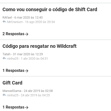
Como vou conseguir o código de Shift Card
RAfael
-
6 mar 2020 às 12:40
MrCranium
-
16 ago 2020 às 20:34
2 Respostas
Código para resgatar no Wildcraft
Tatah
-
31 mar 2020 às 12:29
ninha25
-
1 abr 2020 às 04:31
1 Respostas
Gift Card
ManoelGama
-
24 abr 2019 às 02:08
ninha25
-
24 abr 2019 às 04:25
1 Respostas