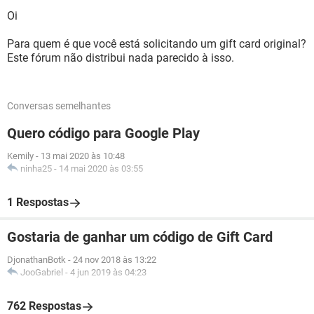
Oi
Para quem é que você está solicitando um gift card original?
Este fórum não distribui nada parecido à isso.
Conversas semelhantes
Quero código para Google Play
Kemily
-
13 mai 2020 às 10:48
ninha25
-
14 mai 2020 às 03:55
1 Respostas
Gostaria de ganhar um código de Gift Card
DjonathanBotk
-
24 nov 2018 às 13:22
JooGabriel
-
4 jun 2019 às 04:23
762 Respostas