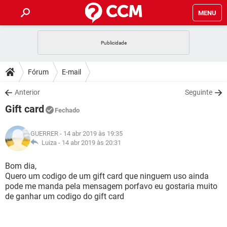
MENU
INÍCIO
JOGOS
WHATSAPP
DICAS
Fórum
E-mail
CELULAR
FACEBOOK
JOGOS
WHATSAPP
DOWNLOADS
Anterior
Seguinte
OUTLOOK
EXCEL
CELULAR
FACEBOOK
Gift card
INSTAGRAM
JOGOS
GMAIL
WHATSAPP
Fechado
FÓRUM
OUTLOOK
EXCEL
GUIA DE COMPRAS
CELULAR
FACEBOOK
GUERRER
- 14 abr 2019 às 19:35
INSTAGRAM
JOGOS
GMAIL
WHATSAPP
GLOSSÁRIO
Luiza -
14 abr 2019 às 20:31
OUTLOOK
EXCEL
GUIA DE COMPRAS
CELULAR
FACEBOOK
INSTAGRAM
JOGOS
GMAIL
WHATSAPP
Bom dia,
OUTLOOK
EXCEL
Quero um codigo de um gift card que ninguem uso ainda
GUIA DE COMPRAS
CELULAR
FACEBOOK
pode me manda pela mensagem porfavo eu gostaria muito
INSTAGRAM
GMAIL
de ganhar um codigo do gift card
OUTLOOK
EXCEL
GUIA DE COMPRAS
INSTAGRAM
GMAIL