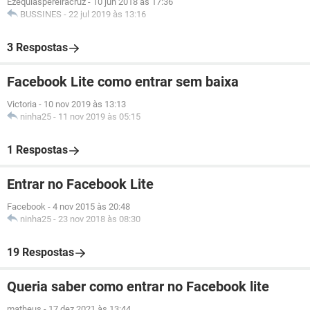
Ezequiaspereiracruz
-
10 jun 2018 às 17:36
BUSSINES
-
22 jul 2019 às 13:16
3 Respostas
Facebook Lite como entrar sem baixa
Victoria
-
10 nov 2019 às 13:13
ninha25
-
11 nov 2019 às 05:15
1 Respostas
Entrar no Facebook Lite
Facebook
-
4 nov 2015 às 20:48
ninha25
-
23 nov 2018 às 08:30
19 Respostas
Queria saber como entrar no Facebook lite
matheus
-
17 dez 2021 às 13:44