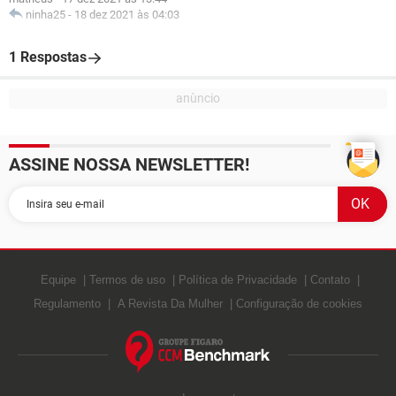
ninha25
-
18 dez 2021 às 04:03
1 Respostas
ASSINE NOSSA NEWSLETTER!
Equipe
Termos de uso
Política de Privacidade
Contato
Regulamento
A Revista Da Mulher
Configuração de cookies