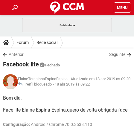
MENU
INÍCIO
JOGOS
WHATSAPP
DICAS
Fórum
Rede social
CELULAR
FACEBOOK
JOGOS
WHATSAPP
DOWNLOADS
Anterior
Seguinte
OUTLOOK
EXCEL
CELULAR
FACEBOOK
Facebook lite
INSTAGRAM
JOGOS
GMAIL
WHATSAPP
Fechado
FÓRUM
OUTLOOK
EXCEL
GUIA DE COMPRAS
CELULAR
FACEBOOK
ElaineTeresinhaEspinaEspina
- Atualizado em 18 abr 2019 às 09:20
INSTAGRAM
JOGOS
GMAIL
WHATSAPP
GLOSSÁRIO
Perfil bloqueado -
18 abr 2019 às 09:22
OUTLOOK
EXCEL
GUIA DE COMPRAS
CELULAR
FACEBOOK
INSTAGRAM
JOGOS
GMAIL
WHATSAPP
Bom dia,
OUTLOOK
EXCEL
GUIA DE COMPRAS
CELULAR
FACEBOOK
Face lite Elaine Espina Espina.quero de volta obrigada face.
INSTAGRAM
GMAIL
OUTLOOK
EXCEL
GUIA DE COMPRAS
Configuração:
Android / Chrome 70.0.3538.110
INSTAGRAM
GMAIL