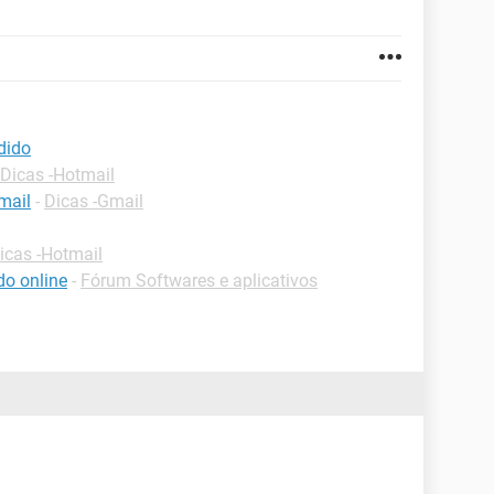
dido
Dicas -Hotmail
mail
-
Dicas -Gmail
icas -Hotmail
do online
-
Fórum Softwares e aplicativos