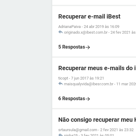
Recuperar e-mail iBest
AdrianaPaiva
-
24 abr 2019 às 16:09
originado.x@ibest.com.br
-
24 fev 2021 às
5 Respostas
Recuperar meus e-mails do 
ticopt
-
7 jun 2017 às 19:21
maisqualyvida@ibesr.com.br
-
11 mar 202
6 Respostas
Não consigo recuperar meu 
srtaursula@gmail.com
-
2 fev 2021 às 23:32
ninha25
-
3 fev 2021 às 05:01