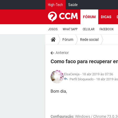
High-Tech
Saúde
FÓRUM
DICAS
JOGOS
WHATSAPP
CELULAR
FACEBOOK
Fórum
Rede social
Anterior
Como faco para recuperar em
ElsaCereja
- 18 abr 2019 às 07:56
Perfil bloqueado -
18 abr 2019 às
Bom dia,
Configuração:
Windows / Chrome 73.0.3