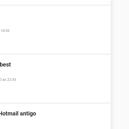
 14:53
ibest
0 às 22:43
Hotmail antigo