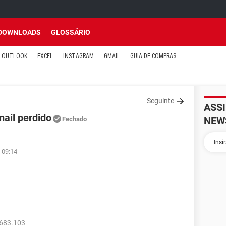
DOWNLOADS
GLOSSÁRIO
OUTLOOK
EXCEL
INSTAGRAM
GMAIL
GUIA DE COMPRAS
Seguinte
ASS
ail perdido
NEW
Fechado
 09:14
683.103