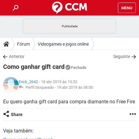
MENU
INÍCIO
JOGOS
WHATSAPP
DICAS
Fórum
Videogames e jogos online
CELULAR
FACEBOOK
JOGOS
WHATSAPP
DOWNLOADS
Anterior
Seguinte
OUTLOOK
EXCEL
CELULAR
FACEBOOK
Como ganhar gift card
INSTAGRAM
JOGOS
GMAIL
WHATSAPP
Fechado
FÓRUM
OUTLOOK
EXCEL
GUIA DE COMPRAS
CELULAR
FACEBOOK
Erick_2642
- 18 abr 2019 às 15:32
INSTAGRAM
JOGOS
GMAIL
WHATSAPP
GLOSSÁRIO
Perfil bloqueado -
19 abr 2019 às 06:00
OUTLOOK
EXCEL
GUIA DE COMPRAS
CELULAR
FACEBOOK
INSTAGRAM
JOGOS
GMAIL
WHATSAPP
Eu quero ganha gift card para compra diamante no Free Fire
OUTLOOK
EXCEL
GUIA DE COMPRAS
CELULAR
FACEBOOK
Share
INSTAGRAM
GMAIL
OUTLOOK
EXCEL
GUIA DE COMPRAS
Veja também:
INSTAGRAM
GMAIL