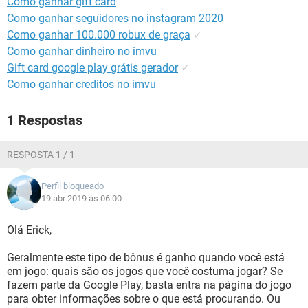
Como ganhar gift card
GUIA DE COMPRAS
Como ganhar seguidores no instagram 2020
Como ganhar 100.000 robux de graça
✓
Como ganhar dinheiro no imvu
Gift card google play grátis gerador
✓
Como ganhar creditos no imvu
1 Respostas
RESPOSTA 1 / 1
Perfil bloqueado
19 abr 2019 às 06:00
Olá Erick,
Geralmente este tipo de bônus é ganho quando você está
em jogo: quais são os jogos que você costuma jogar? Se
fazem parte da Google Play, basta entra na página do jogo
para obter informações sobre o que está procurando. Ou