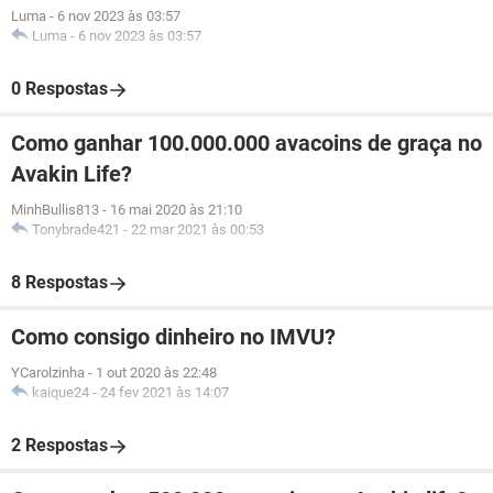
Luma
-
6 nov 2023 às 03:57
Luma
-
6 nov 2023 às 03:57
0 Respostas
Como ganhar 100.000.000 avacoins de graça no
Avakin Life?
MinhBullis813
-
16 mai 2020 às 21:10
Tonybrade421
-
22 mar 2021 às 00:53
8 Respostas
Como consigo dinheiro no IMVU?
YCarolzinha
-
1 out 2020 às 22:48
kaique24
-
24 fev 2021 às 14:07
2 Respostas