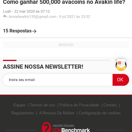
Como ganhar 500,000 avacoins no Avakin life?
Luah
-
22 mar 2020 às 07:12
Anniebeatriz135@gmail.com
-
9 jul 2021 às 23:32
15 Respostas
ASSINE NOSSA NEWSLETTER!
Equipe
Termos de uso
Política de Privacidade
Contato
Regulamento
A Revista Da Mulher
Configuração de cookies