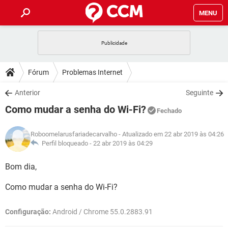
MENU
INÍCIO
JOGOS
WHATSAPP
DICAS
Fórum
Problemas Internet
CELULAR
FACEBOOK
JOGOS
WHATSAPP
DOWNLOADS
Anterior
Seguinte
OUTLOOK
EXCEL
CELULAR
FACEBOOK
Como mudar a senha do Wi-Fi?
INSTAGRAM
JOGOS
GMAIL
WHATSAPP
Fechado
FÓRUM
OUTLOOK
EXCEL
GUIA DE COMPRAS
CELULAR
FACEBOOK
Roboomelarusfariadecarvalho
- Atualizado em 22 abr 2019 às 04:26
INSTAGRAM
JOGOS
GMAIL
WHATSAPP
GLOSSÁRIO
Perfil bloqueado -
22 abr 2019 às 04:29
OUTLOOK
EXCEL
GUIA DE COMPRAS
CELULAR
FACEBOOK
INSTAGRAM
JOGOS
GMAIL
WHATSAPP
Bom dia,
OUTLOOK
EXCEL
GUIA DE COMPRAS
CELULAR
FACEBOOK
Como mudar a senha do Wi-Fi?
INSTAGRAM
GMAIL
OUTLOOK
EXCEL
GUIA DE COMPRAS
Configuração:
Android / Chrome 55.0.2883.91
INSTAGRAM
GMAIL