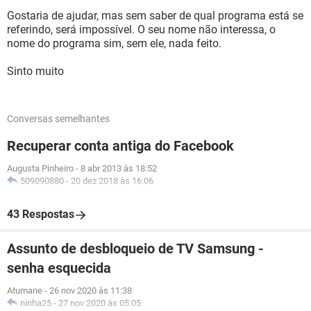
Gostaria de ajudar, mas sem saber de qual programa está se
referindo, será impossível. O seu nome não interessa, o
nome do programa sim, sem ele, nada feito.
Sinto muito
Conversas semelhantes
Recuperar conta antiga do Facebook
Augusta Pinheiro
-
8 abr 2013 às 18:52
509090880
-
20 dez 2018 às 16:06
43 Respostas
Assunto de desbloqueio de TV Samsung -
senha esquecida
Atumane
-
26 nov 2020 às 11:38
ninha25
-
27 nov 2020 às 05:05