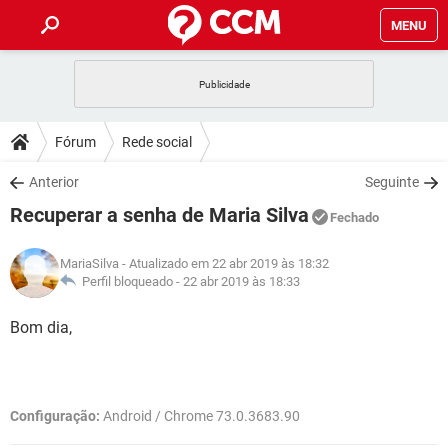
MENU
INÍCIO
JOGOS
WHATSAPP
DICAS
Fórum
Rede social
CELULAR
FACEBOOK
JOGOS
WHATSAPP
DOWNLOADS
Anterior
Seguinte
OUTLOOK
EXCEL
CELULAR
FACEBOOK
Recuperar a senha de Maria Silva
INSTAGRAM
JOGOS
GMAIL
WHATSAPP
Fechado
FÓRUM
OUTLOOK
EXCEL
GUIA DE COMPRAS
CELULAR
FACEBOOK
MariaSilva
- Atualizado em 22 abr 2019 às 18:32
INSTAGRAM
JOGOS
GMAIL
WHATSAPP
GLOSSÁRIO
Perfil bloqueado -
22 abr 2019 às 18:33
OUTLOOK
EXCEL
GUIA DE COMPRAS
CELULAR
FACEBOOK
INSTAGRAM
JOGOS
GMAIL
WHATSAPP
Bom dia,
OUTLOOK
EXCEL
GUIA DE COMPRAS
CELULAR
FACEBOOK
INSTAGRAM
GMAIL
OUTLOOK
EXCEL
GUIA DE COMPRAS
Configuração:
Android / Chrome 73.0.3683.90
INSTAGRAM
GMAIL