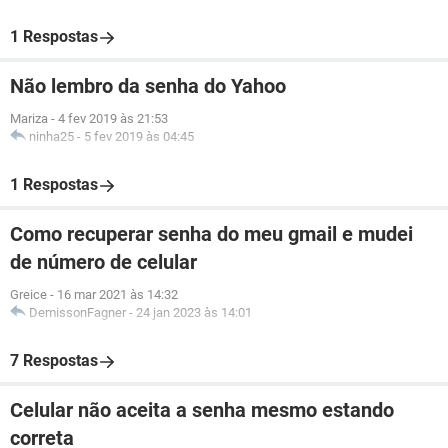
1 Respostas
Não lembro da senha do Yahoo
Mariza
-
4 fev 2019 às 21:53
ninha25
-
5 fev 2019 às 04:45
1 Respostas
Como recuperar senha do meu gmail e mudei
de número de celular
Greice
-
16 mar 2021 às 14:32
DemissonFagner
-
24 jan 2023 às 14:01
7 Respostas
Celular não aceita a senha mesmo estando
correta