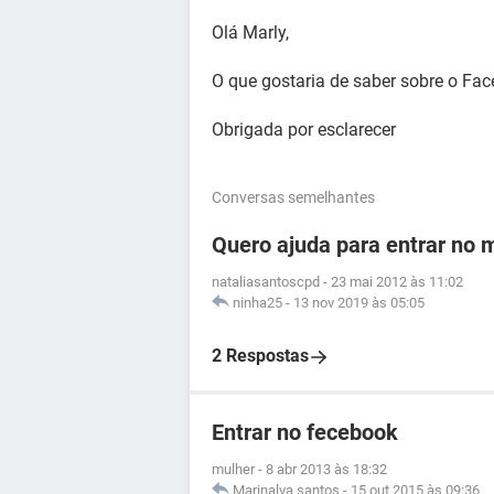
Olá Marly,
O que gostaria de saber sobre o Fa
Obrigada por esclarecer
Conversas semelhantes
Quero ajuda para entrar no
nataliasantoscpd
-
23 mai 2012 às 11:02
ninha25
-
13 nov 2019 às 05:05
2 Respostas
Entrar no fecebook
mulher
-
8 abr 2013 às 18:32
Marinalva santos
-
15 out 2015 às 09:36