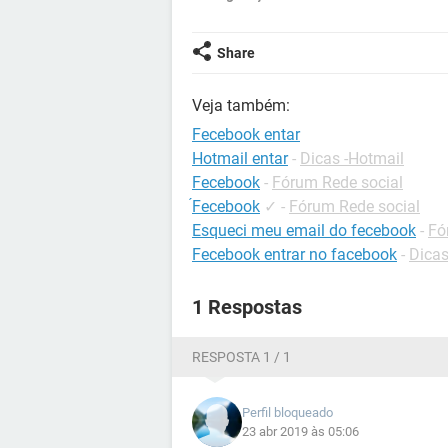
Share
Veja também:
Fecebook entar
Hotmail entar
-
Dicas -Hotmail
Fecebook
-
Fórum Rede social
́Fecebook
✓
-
Fórum Rede social
Esqueci meu email do fecebook
-
Fó
Fecebook entrar no facebook
-
Dicas
1 Respostas
RESPOSTA 1 / 1
Perfil bloqueado
23 abr 2019 às 05:06