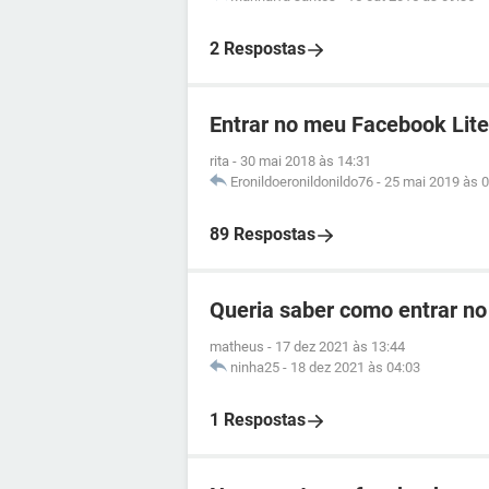
2 Respostas
Entrar no meu Facebook Lite
rita
-
30 mai 2018 às 14:31
Eronildoeronildonildo76
-
25 mai 2019 às 0
89 Respostas
Queria saber como entrar no
matheus
-
17 dez 2021 às 13:44
ninha25
-
18 dez 2021 às 04:03
1 Respostas