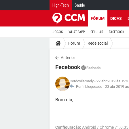
High-Tech
Saúde
FÓRUM
DICAS
JOGOS
WHATSAPP
CELULAR
FACEBOOK
Fórum
Rede social
Anterior
Fecebook
Fechado
Cordovilemarly
- 22 abr 2019 às 19:3
Perfil bloqueado -
23 abr 2019 às
Bom dia,
Configuração:
Android / Chrome 71.0.35