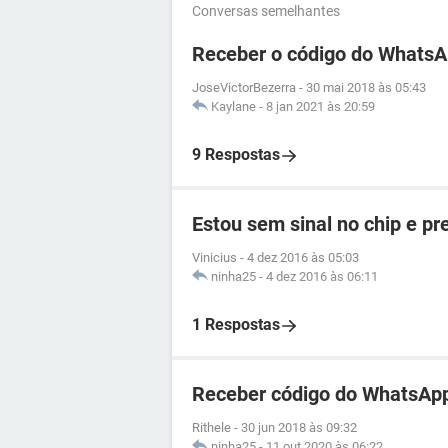
Conversas semelhantes
Receber o código do WhatsA
JoseVictorBezerra
-
30 mai 2018 às 05:43
Kaylane
-
8 jan 2021 às 20:59
9 Respostas
Estou sem sinal no chip e p
Vinicius
-
4 dez 2016 às 05:03
ninha25
-
4 dez 2016 às 06:11
1 Respostas
Receber código do WhatsApp
Rithele
-
30 jun 2018 às 09:32
ninha25
-
11 out 2020 às 06:22