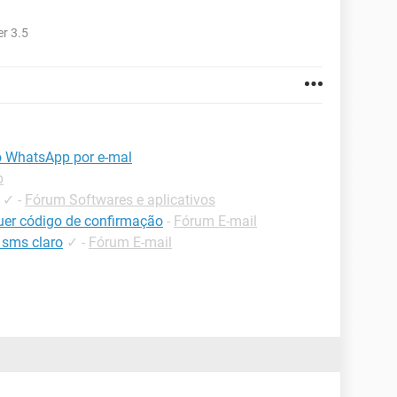
r 3.5
o WhatsApp por e-mal
p
✓
-
Fórum Softwares e aplicativos
uer código de confirmação
-
Fórum E-mail
 sms claro
✓
-
Fórum E-mail