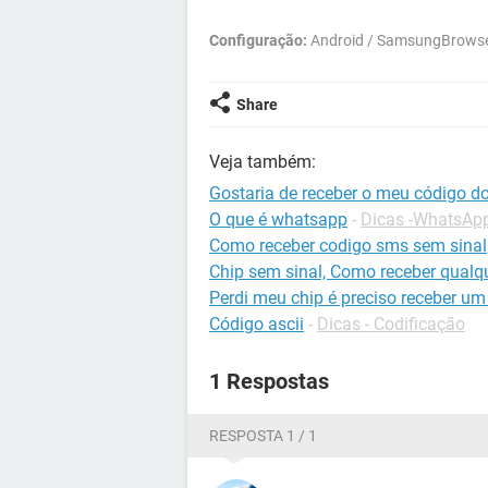
Configuração:
Android / SamsungBrowse
Share
Veja também:
Gostaria de receber o meu código d
O que é whatsapp
-
Dicas -WhatsAp
Como receber codigo sms sem sinal
Chip sem sinal, Como receber qualq
Perdi meu chip é preciso receber um
Código ascii
-
Dicas - Codificação
1 Respostas
RESPOSTA 1 / 1