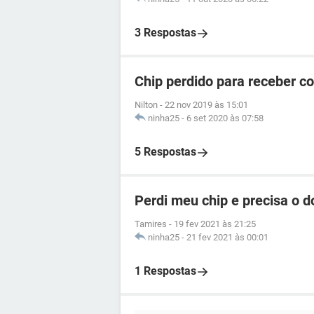
3 Respostas
Chip perdido para receber c
Nilton
-
22 nov 2019 às 15:01
ninha25
-
6 set 2020 às 07:58
5 Respostas
Perdi meu chip e precisa o 
Tamires
-
19 fev 2021 às 21:25
ninha25
-
21 fev 2021 às 00:01
1 Respostas