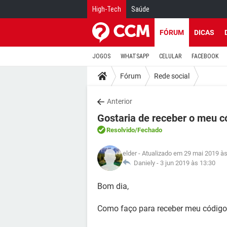
High-Tech
Saúde
FÓRUM
DICAS
JOGOS
WHATSAPP
CELULAR
FACEBOOK
Fórum
Rede social
Anterior
Gostaria de receber o meu 
Resolvido
/Fechado
elder
- Atualizado em 29 mai 2019 às
Daniely -
3 jun 2019 às 13:30
Bom dia,
Como faço para receber meu código