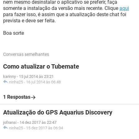
nem mesmo desinstalar o aplicativo se preferir, faça
somente a instalação da versão mais recente. Clique
aqui
para fazer isso, é assim que a atualização deste chat foi
prevista e deve ser feita.
Boa sorte
Conversas semelhantes
Como atualizar o Tubemate
karinny
-
15 jul 2014 às 23:21
ninha25
-
16 jul 2014 às 06:48
1 Respostas
Atualização do GPS Aquarius Discovery
jofransi
-
14 dez 2017 às 22:47
ninha25
-
15 dez 2017 às 06:34