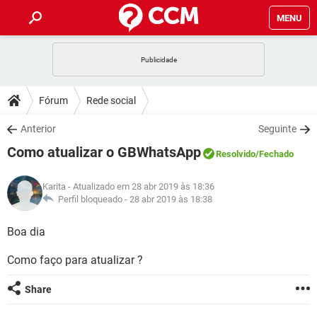
MENU
INÍCIO
JOGOS
WHATSAPP
DICAS
Fórum
Rede social
CELULAR
FACEBOOK
JOGOS
WHATSAPP
DOWNLOADS
Anterior
Seguinte
OUTLOOK
EXCEL
CELULAR
FACEBOOK
Como atualizar o GBWhatsApp
INSTAGRAM
JOGOS
GMAIL
WHATSAPP
Resolvido
/Fechado
FÓRUM
OUTLOOK
EXCEL
GUIA DE COMPRAS
CELULAR
FACEBOOK
Karita
- Atualizado em 28 abr 2019 às 18:36
INSTAGRAM
JOGOS
GMAIL
WHATSAPP
GLOSSÁRIO
Perfil bloqueado -
28 abr 2019 às 18:38
OUTLOOK
EXCEL
GUIA DE COMPRAS
CELULAR
FACEBOOK
INSTAGRAM
JOGOS
GMAIL
WHATSAPP
Boa dia
OUTLOOK
EXCEL
GUIA DE COMPRAS
CELULAR
FACEBOOK
Como faço para atualizar ?
INSTAGRAM
GMAIL
OUTLOOK
EXCEL
GUIA DE COMPRAS
Share
INSTAGRAM
GMAIL