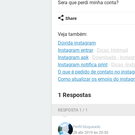
Sera que perdi minha conta?
Share
Veja também:
Dúvida instagram
Instagram ́entrar
-
Dicas -Hotmail
Instagram apk
-
Downloads - Instag
Instagram notifica print
-
Dicas -Ins
O que é pedido de contato no insta
Como atualizar os emojis do instag
1 Respostas
RESPOSTA 1 / 1
Perfil bloqueado
28 abr 2019 às 20:30