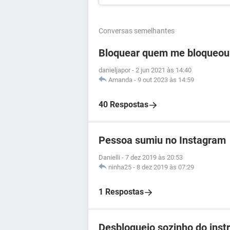
Conversas semelhantes
Bloquear quem me bloqueou
danieljapor
-
2 jun 2021 às 14:40
Amanda
-
9 out 2023 às 14:59
40 Respostas
Pessoa sumiu no Instagram
Danielli
-
7 dez 2019 às 20:53
ninha25
-
8 dez 2019 às 07:29
1 Respostas
Desbloqueio sozinho do ins