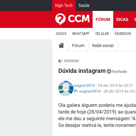
High-Tech
Saúde
FÓRUM
DICAS
JOGOS
WHATSAPP
CELULAR
FACEBOOK
Fórum
Rede social
Anterior
Dúvida instagram
Fechado
wagner3974
- 28 abr 2019 às 20:21
wagner3974
-
28 abr 2019 às 20:
Ola galera alguem poderia me ajuda
tarde de hoje (28/04/2019) ae quand
ele me deu a seguinte mensagem "A 
Se desejar reativá-la, tente novamen