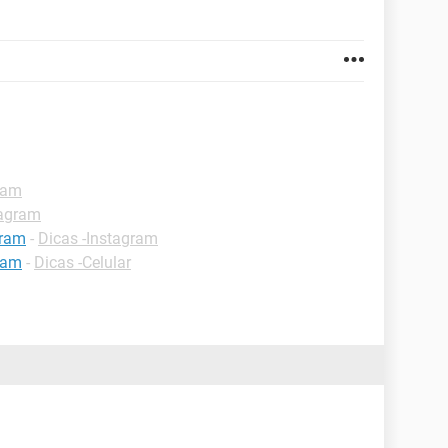
ram
tagram
gram
-
Dicas -Instagram
ram
-
Dicas -Celular