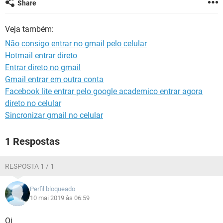
Share
GUIA DE COMPRAS
Veja também:
Não consigo entrar no gmail pelo celular
Hotmail entrar direto
Entrar direto no gmail
Gmail entrar em outra conta
Facebook lite entrar pelo google academico entrar agora
direto no celular
Sincronizar gmail no celular
1 Respostas
RESPOSTA 1 / 1
Perfil bloqueado
10 mai 2019 às 06:59
Oi