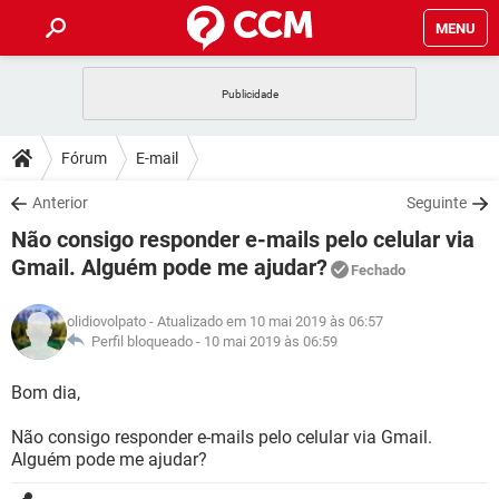
MENU
INÍCIO
JOGOS
WHATSAPP
DICAS
Fórum
E-mail
CELULAR
FACEBOOK
JOGOS
WHATSAPP
DOWNLOADS
Anterior
Seguinte
OUTLOOK
EXCEL
CELULAR
FACEBOOK
Não consigo responder e-mails pelo celular via
INSTAGRAM
JOGOS
GMAIL
WHATSAPP
FÓRUM
OUTLOOK
EXCEL
Gmail. Alguém pode me ajudar?
Fechado
GUIA DE COMPRAS
CELULAR
FACEBOOK
INSTAGRAM
JOGOS
GMAIL
WHATSAPP
GLOSSÁRIO
OUTLOOK
EXCEL
olidiovolpato
- Atualizado em 10 mai 2019 às 06:57
GUIA DE COMPRAS
CELULAR
FACEBOOK
Perfil bloqueado -
10 mai 2019 às 06:59
INSTAGRAM
JOGOS
GMAIL
WHATSAPP
OUTLOOK
EXCEL
Bom dia,
GUIA DE COMPRAS
CELULAR
FACEBOOK
INSTAGRAM
GMAIL
OUTLOOK
EXCEL
Não consigo responder e-mails pelo celular via Gmail.
GUIA DE COMPRAS
Alguém pode me ajudar?
INSTAGRAM
GMAIL