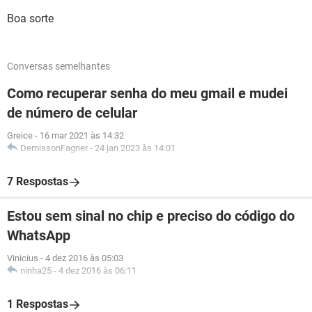
Boa sorte
Conversas semelhantes
Como recuperar senha do meu gmail e mudei
de número de celular
Greice
-
16 mar 2021 às 14:32
DemissonFagner
-
24 jan 2023 às 14:01
7 Respostas
Estou sem sinal no chip e preciso do código do
WhatsApp
Vinicius
-
4 dez 2016 às 05:03
ninha25
-
4 dez 2016 às 06:11
1 Respostas