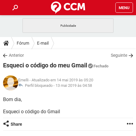
MENU
INÍCIO
JOGOS
WHATSAPP
DICAS
Fórum
E-mail
CELULAR
FACEBOOK
JOGOS
WHATSAPP
DOWNLOADS
Anterior
Seguinte
OUTLOOK
EXCEL
CELULAR
FACEBOOK
Esqueci o código do meu Gmail
INSTAGRAM
JOGOS
GMAIL
WHATSAPP
Fechado
FÓRUM
OUTLOOK
EXCEL
GUIA DE COMPRAS
CELULAR
FACEBOOK
Emelli
- Atualizado em 14 mai 2019 às 05:20
INSTAGRAM
JOGOS
GMAIL
WHATSAPP
GLOSSÁRIO
Perfil bloqueado -
13 mai 2019 às 04:58
OUTLOOK
EXCEL
GUIA DE COMPRAS
CELULAR
FACEBOOK
INSTAGRAM
JOGOS
GMAIL
WHATSAPP
Bom dia,
OUTLOOK
EXCEL
GUIA DE COMPRAS
CELULAR
FACEBOOK
Esqueci o código do Gmail
INSTAGRAM
GMAIL
OUTLOOK
EXCEL
GUIA DE COMPRAS
Share
INSTAGRAM
GMAIL