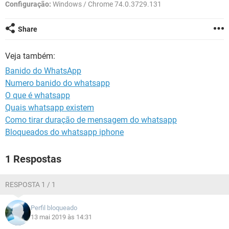
GUIA DE COMPRAS
Configuração:
Windows / Chrome 74.0.3729.131
Share
Veja também:
Banido do WhatsApp
Numero banido do whatsapp
O que é whatsapp
Quais whatsapp existem
Como tirar duração de mensagem do whatsapp
Bloqueados do whatsapp iphone
1 Respostas
RESPOSTA 1 / 1
Perfil bloqueado
13 mai 2019 às 14:31