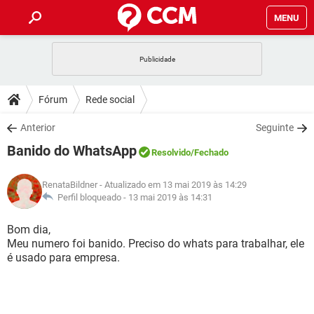
MENU
INÍCIO
JOGOS
WHATSAPP
DICAS
Fórum
Rede social
CELULAR
FACEBOOK
JOGOS
WHATSAPP
DOWNLOADS
Anterior
Seguinte
OUTLOOK
EXCEL
CELULAR
FACEBOOK
Banido do WhatsApp
INSTAGRAM
JOGOS
GMAIL
WHATSAPP
Resolvido
/Fechado
FÓRUM
OUTLOOK
EXCEL
GUIA DE COMPRAS
CELULAR
FACEBOOK
RenataBildner
- Atualizado em 13 mai 2019 às 14:29
INSTAGRAM
JOGOS
GMAIL
WHATSAPP
GLOSSÁRIO
Perfil bloqueado -
13 mai 2019 às 14:31
OUTLOOK
EXCEL
GUIA DE COMPRAS
CELULAR
FACEBOOK
INSTAGRAM
JOGOS
GMAIL
WHATSAPP
Bom dia,
OUTLOOK
EXCEL
Meu numero foi banido. Preciso do whats para trabalhar, ele
GUIA DE COMPRAS
CELULAR
FACEBOOK
é usado para empresa.
INSTAGRAM
GMAIL
OUTLOOK
EXCEL
GUIA DE COMPRAS
INSTAGRAM
GMAIL