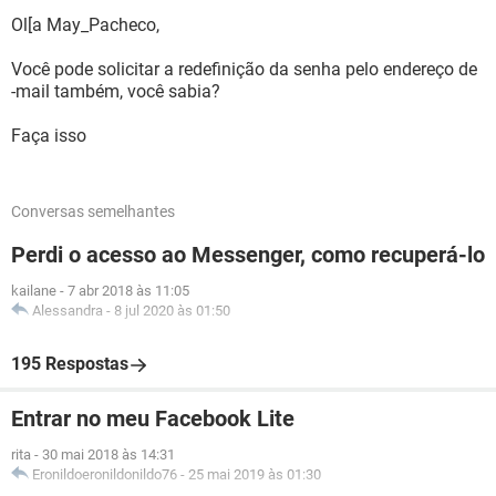
Ol[a May_Pacheco,
Você pode solicitar a redefinição da senha pelo endereço de
-mail também, você sabia?
Faça isso
Conversas semelhantes
Perdi o acesso ao Messenger, como recuperá-lo
kailane
-
7 abr 2018 às 11:05
Alessandra
-
8 jul 2020 às 01:50
195 Respostas
Entrar no meu Facebook Lite
rita
-
30 mai 2018 às 14:31
Eronildoeronildonildo76
-
25 mai 2019 às 01:30