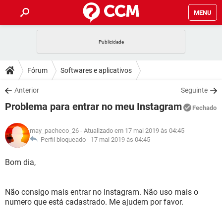
MENU
INÍCIO
JOGOS
WHATSAPP
DICAS
Fórum
Softwares e aplicativos
CELULAR
FACEBOOK
JOGOS
WHATSAPP
DOWNLOADS
Anterior
Seguinte
OUTLOOK
EXCEL
CELULAR
FACEBOOK
Problema para entrar no meu Instagram
INSTAGRAM
JOGOS
GMAIL
WHATSAPP
Fechado
FÓRUM
OUTLOOK
EXCEL
GUIA DE COMPRAS
CELULAR
FACEBOOK
may_pacheco_26
- Atualizado em 17 mai 2019 às 04:45
INSTAGRAM
JOGOS
GMAIL
WHATSAPP
GLOSSÁRIO
Perfil bloqueado -
17 mai 2019 às 04:45
OUTLOOK
EXCEL
GUIA DE COMPRAS
CELULAR
FACEBOOK
INSTAGRAM
JOGOS
GMAIL
WHATSAPP
Bom dia,
OUTLOOK
EXCEL
GUIA DE COMPRAS
CELULAR
FACEBOOK
INSTAGRAM
GMAIL
Não consigo mais entrar no Instagram. Não uso mais o
OUTLOOK
EXCEL
GUIA DE COMPRAS
numero que está cadastrado. Me ajudem por favor.
INSTAGRAM
GMAIL