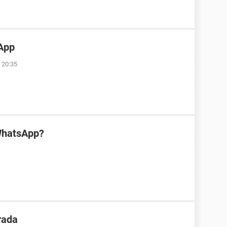
App
 20:35
WhatsApp?
rada