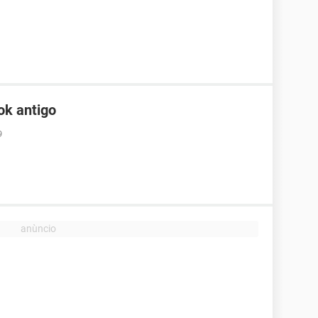
ok antigo
9