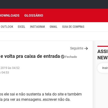
DOWNLOADS
GLOSSÁRIO
OUTLOOK
EXCEL
INSTAGRAM
GMAIL
GUIA DE COMPRAS
Seguinte
ASS
 volta pra caixa de entrada
NEW
Fechado
 2019 às 04:52
s 04:53
 ele sai e não sustenta a tela do site e também
a pra ver as mensagens..escrever não da.