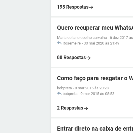
195 Respostas
Quero recuperar meu Whats
Maria celiane coelho carvalho
-
6 dez 2017 às
Rosemeire
-
30 mai 2020 às 21:49
88 Respostas
Como faço para resgatar o 
bobpreta
-
8 mar 2015 às 20:28
bobpreta
-
9 mar 2015 às 08:53
2 Respostas
Entrar direto na caixa de ent