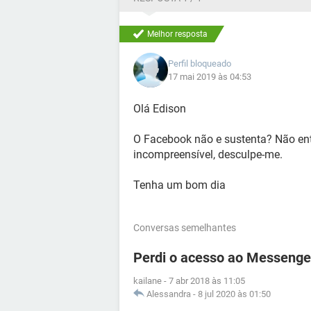
Melhor resposta
Perfil bloqueado
17 mai 2019 às 04:53
Olá Edison
O Facebook não e sustenta? Não ente
incompreensível, desculpe-me.
Tenha um bom dia
Conversas semelhantes
Perdi o acesso ao Messenge
kailane
-
7 abr 2018 às 11:05
Alessandra
-
8 jul 2020 às 01:50