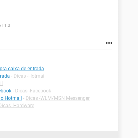
 11.0
pra caixa de entrada
trada
-
Dicas -Hotmail
il
cebook
-
Dicas -Facebook
do Hotmail
-
Dicas -WLM/MSN Messenger
Dicas -Hardware