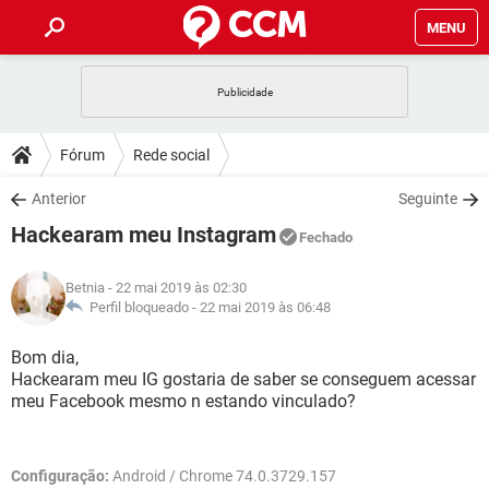
MENU
INÍCIO
JOGOS
WHATSAPP
DICAS
Fórum
Rede social
CELULAR
FACEBOOK
JOGOS
WHATSAPP
DOWNLOADS
Anterior
Seguinte
OUTLOOK
EXCEL
CELULAR
FACEBOOK
Hackearam meu Instagram
INSTAGRAM
JOGOS
GMAIL
WHATSAPP
Fechado
FÓRUM
OUTLOOK
EXCEL
GUIA DE COMPRAS
CELULAR
FACEBOOK
Betnia
- 22 mai 2019 às 02:30
INSTAGRAM
JOGOS
GMAIL
WHATSAPP
GLOSSÁRIO
Perfil bloqueado -
22 mai 2019 às 06:48
OUTLOOK
EXCEL
GUIA DE COMPRAS
CELULAR
FACEBOOK
INSTAGRAM
JOGOS
GMAIL
WHATSAPP
Bom dia,
OUTLOOK
EXCEL
Hackearam meu IG gostaria de saber se conseguem acessar
GUIA DE COMPRAS
CELULAR
FACEBOOK
meu Facebook mesmo n estando vinculado?
INSTAGRAM
GMAIL
OUTLOOK
EXCEL
GUIA DE COMPRAS
INSTAGRAM
GMAIL
Configuração:
Android / Chrome 74.0.3729.157