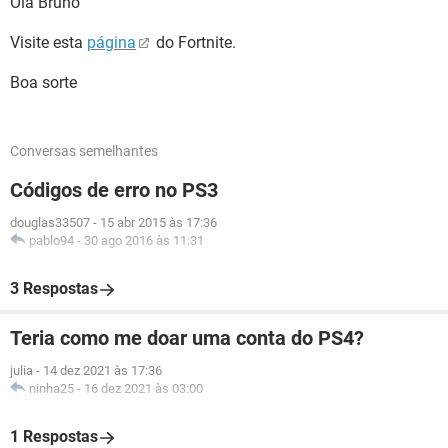
Olá Bruno
Visite esta
página
do Fortnite.
Boa sorte
Conversas semelhantes
Códigos de erro no PS3
douglas33507
-
15 abr 2015 às 17:36
pablo94
-
30 ago 2016 às 11:31
3 Respostas
Teria como me doar uma conta do PS4?
julia
-
14 dez 2021 às 17:36
ninha25
-
16 dez 2021 às 03:00
1 Respostas