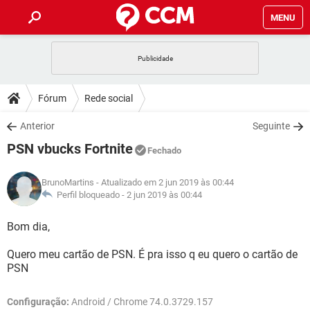
MENU
INÍCIO
JOGOS
WHATSAPP
DICAS
Fórum
Rede social
CELULAR
FACEBOOK
JOGOS
WHATSAPP
DOWNLOADS
Anterior
Seguinte
OUTLOOK
EXCEL
CELULAR
FACEBOOK
PSN vbucks Fortnite
INSTAGRAM
JOGOS
GMAIL
WHATSAPP
Fechado
FÓRUM
OUTLOOK
EXCEL
GUIA DE COMPRAS
CELULAR
FACEBOOK
BrunoMartins
- Atualizado em 2 jun 2019 às 00:44
INSTAGRAM
JOGOS
GMAIL
WHATSAPP
GLOSSÁRIO
Perfil bloqueado -
2 jun 2019 às 00:44
OUTLOOK
EXCEL
GUIA DE COMPRAS
CELULAR
FACEBOOK
INSTAGRAM
JOGOS
GMAIL
WHATSAPP
Bom dia,
OUTLOOK
EXCEL
GUIA DE COMPRAS
CELULAR
FACEBOOK
Quero meu cartão de PSN. É pra isso q eu quero o cartão de
INSTAGRAM
GMAIL
PSN
OUTLOOK
EXCEL
GUIA DE COMPRAS
INSTAGRAM
GMAIL
Configuração:
Android / Chrome 74.0.3729.157