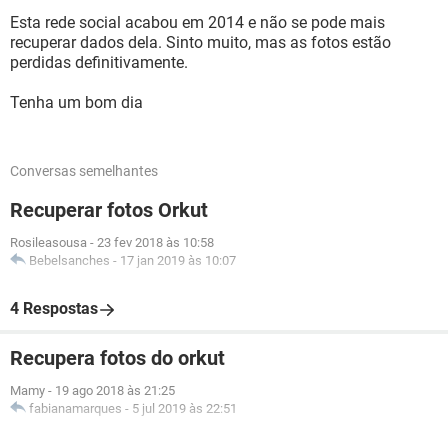
Esta rede social acabou em 2014 e não se pode mais
recuperar dados dela. Sinto muito, mas as fotos estão
perdidas definitivamente.
Tenha um bom dia
Conversas semelhantes
Recuperar fotos Orkut
Rosileasousa
-
23 fev 2018 às 10:58
Bebelsanches
-
17 jan 2019 às 10:07
4 Respostas
Recupera fotos do orkut
Mamy
-
19 ago 2018 às 21:25
fabianamarques
-
5 jul 2019 às 22:51