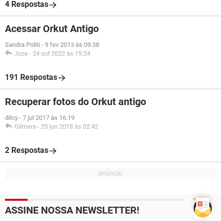
4 Respostas
Acessar Orkut Antigo
Sandra Politi
-
9 fev 2013 às 09:38
Joza
-
24 out 2022 às 15:24
191 Respostas
Recuperar fotos do Orkut antigo
dilcy
-
7 jul 2017 às 16:19
Gilmara
-
25 jun 2018 às 02:42
2 Respostas
ASSINE NOSSA NEWSLETTER!