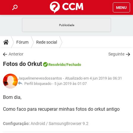
MENU
INÍCIO
JOGOS
WHATSAPP
DICAS
Fórum
Rede social
CELULAR
FACEBOOK
JOGOS
WHATSAPP
DOWNLOADS
Anterior
Seguinte
OUTLOOK
EXCEL
CELULAR
FACEBOOK
Fotos do Orkut
INSTAGRAM
JOGOS
GMAIL
WHATSAPP
Resolvido
/Fechado
FÓRUM
OUTLOOK
EXCEL
GUIA DE COMPRAS
CELULAR
FACEBOOK
Jaquelinenevesdossantos
- Atualizado em 4 jun 2019 às 06:31
INSTAGRAM
JOGOS
GMAIL
WHATSAPP
GLOSSÁRIO
Perfil bloqueado -
5 jun 2019 às 01:07
OUTLOOK
EXCEL
GUIA DE COMPRAS
CELULAR
FACEBOOK
INSTAGRAM
JOGOS
GMAIL
WHATSAPP
Bom dia,
OUTLOOK
EXCEL
GUIA DE COMPRAS
CELULAR
FACEBOOK
Como faco para recuperar minhas fotos do orkut antigo
INSTAGRAM
GMAIL
OUTLOOK
EXCEL
GUIA DE COMPRAS
Configuração:
Android / SamsungBrowser 9.2
INSTAGRAM
GMAIL