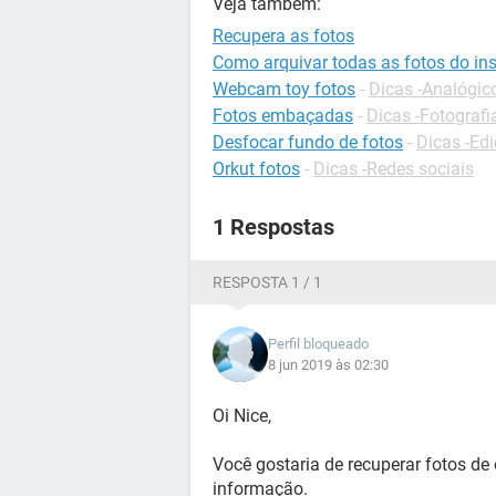
Veja também:
Recupera as fotos
Como arquivar todas as fotos do in
Webcam toy fotos
-
Dicas -Analógico
Fotos embaçadas
-
Dicas -Fotografi
Desfocar fundo de fotos
-
Dicas -Edi
Orkut fotos
-
Dicas -Redes sociais
1 Respostas
RESPOSTA 1 / 1
Perfil bloqueado
8 jun 2019 às 02:30
Oi Nice,
Você gostaria de recuperar fotos de
informação.