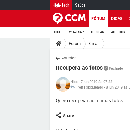
High-Tech
Saúde
FÓRUM
DICAS
JOGOS
WHATSAPP
CELULAR
FACEBOOK
Fórum
E-mail
Anterior
Recupera as fotos
Fechado
Nice
- 7 jun 2019 às 07:33
Perfil bloqueado -
8 jun 2019 às 
Quero recuperar as minhas fotos
Share