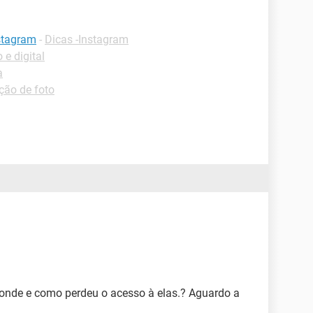
stagram
-
Dicas -Instagram
 e digital
a
ção de foto
 onde e como perdeu o acesso à elas.? Aguardo a