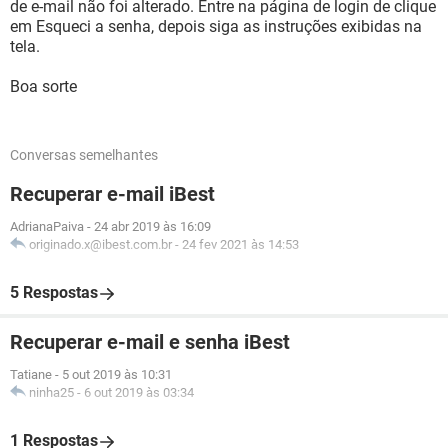
de e-mail não foi alterado. Entre na página de login de clique
em Esqueci a senha, depois siga as instruções exibidas na
tela.
Boa sorte
Conversas semelhantes
Recuperar e-mail iBest
AdrianaPaiva
-
24 abr 2019 às 16:09
originado.x@ibest.com.br
-
24 fev 2021 às 14:53
5 Respostas
Recuperar e-mail e senha iBest
Tatiane
-
5 out 2019 às 10:31
ninha25
-
6 out 2019 às 03:34
1 Respostas