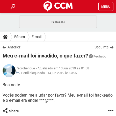
MENU
INÍCIO
JOGOS
WHATSAPP
DICAS
Fórum
E-mail
CELULAR
FACEBOOK
JOGOS
WHATSAPP
DOWNLOADS
Anterior
Seguinte
OUTLOOK
EXCEL
CELULAR
FACEBOOK
Meu e-mail foi invadido, o que fazer?
INSTAGRAM
JOGOS
GMAIL
WHATSAPP
Fechado
FÓRUM
OUTLOOK
EXCEL
GUIA DE COMPRAS
CELULAR
FACEBOOK
Pedroherique
- Atualizado em 13 jun 2019 às 01:58
INSTAGRAM
JOGOS
GMAIL
WHATSAPP
GLOSSÁRIO
Perfil bloqueado -
14 jun 2019 às 03:07
OUTLOOK
EXCEL
GUIA DE COMPRAS
CELULAR
FACEBOOK
INSTAGRAM
JOGOS
GMAIL
WHATSAPP
Boa noite.
OUTLOOK
EXCEL
GUIA DE COMPRAS
CELULAR
FACEBOOK
Vocês podem me ajudar por favor? Meu e-mail foi hackeado
INSTAGRAM
GMAIL
e o e-mail era ender ***@***.
OUTLOOK
EXCEL
GUIA DE COMPRAS
INSTAGRAM
GMAIL
Share